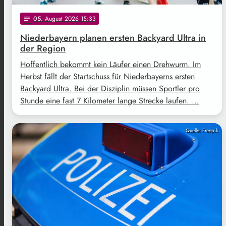
05
. August 2026 15:33
notes
Niederbayern planen ersten Backyard Ultra in
der Region
Hoffentlich bekommt kein Läufer einen Drehwurm. Im
Herbst fällt der Startschuss für Niederbayerns ersten
Backyard Ultra. Bei der Disziplin müssen Sportler pro
Stunde eine fast 7 Kilometer lange Strecke laufen. …
Quelle: Freepik