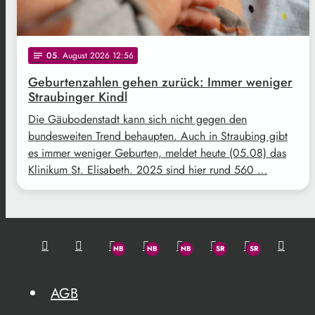
05
. August 2026 12:56
notes
Geburtenzahlen gehen zurück: Immer weniger
Straubinger Kindl
Die Gäubodenstadt kann sich nicht gegen den
bundesweiten Trend behaupten. Auch in Straubing gibt
es immer weniger Geburten, meldet heute (05.08) das
Klinikum St. Elisabeth. 2025 sind hier rund 560 …
AGB