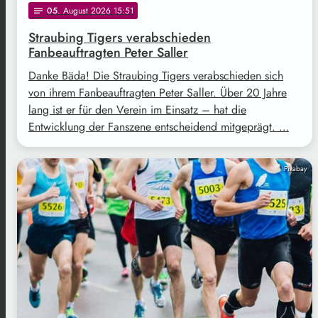
05
. August 2026 15:51
notes
Straubing Tigers verabschieden
Fanbeauftragten Peter Saller
Danke Bäda! Die Straubing Tigers verabschieden sich
von ihrem Fanbeauftragten Peter Saller. Über 20 Jahre
lang ist er für den Verein im Einsatz – hat die
Entwicklung der Fanszene entscheidend mitgeprägt. …
Pixabay