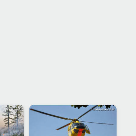
Freepik
FunkhausLandshut