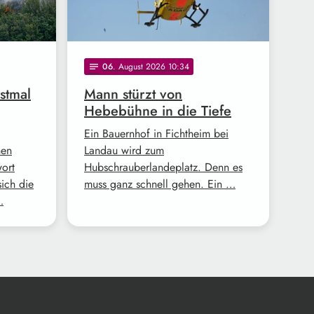
06
. August 2026 10:34
notes
stmal
Mann stürzt von
Hebebühne in die Tiefe
Ein Bauernhof in Fichtheim bei
nen
Landau wird zum
wort
Hubschrauberlandeplatz. Denn es
ich die
muss ganz schnell gehen. Ein …
…