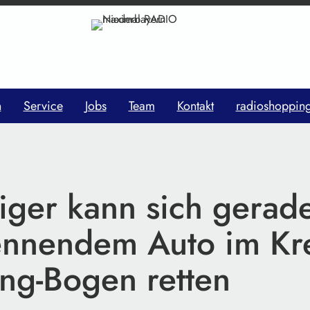
n
Service
Jobs
Team
Kontakt
radioshoppin
riger kann sich gerad
ennendem Auto im Kr
ing-Bogen retten