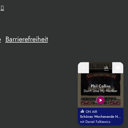
e
Barrierefreiheit
expand_more
manage_search
library_music
Phil Collins
Don't Lose My Number
play_arrow
equalizer
ON AIR
Schönes Wochenende Niederbayern
mit Daniel Falkiewicz