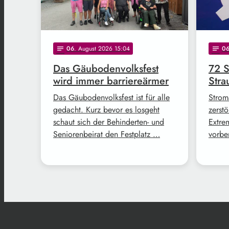
06
. August 2026 15:04
0
notes
notes
Das Gäubodenvolksfest
72 S
wird immer barriereärmer
Str
Das Gäubodenvolksfest ist für alle
Strom
gedacht. Kurz bevor es losgeht
zerstö
schaut sich der Behinderten- und
Extre
Seniorenbeirat den Festplatz …
vorbe