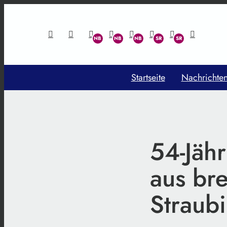
Startseite
Nachrichte
54-Jäh
aus br
Straub