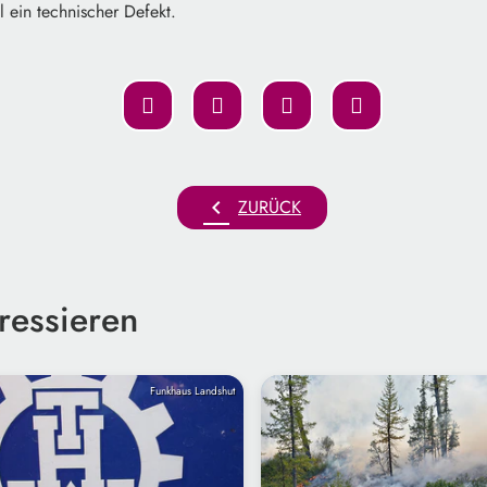
 ein technischer Defekt.
chevron_left
ZURÜCK
ressieren
Funkhaus Landshut