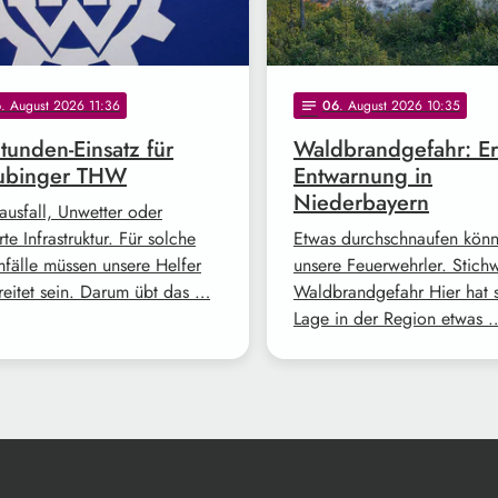
6
. August 2026 11:36
06
. August 2026 10:35
notes
tunden-Einsatz für
Waldbrandgefahr: Er
aubinger THW
Entwarnung in
Niederbayern
ausfall, Unwetter oder
rte Infrastruktur. Für solche
Etwas durchschnaufen kön
mfälle müssen unsere Helfer
unsere Feuerwehrler. Stich
reitet sein. Darum übt das …
Waldbrandgefahr Hier hat s
Lage in der Region etwas 