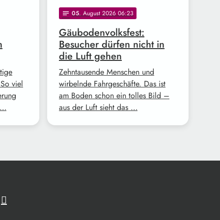
05
. August 2026 06:23
notes
Gäubodenvolksfest:
n
Besucher dürfen nicht in
die Luft gehen
tige
Zehntausende Menschen und
So viel
wirbelnde Fahrgeschäfte. Das ist
erung
am Boden schon ein tolles Bild –
 …
aus der Luft sieht das …