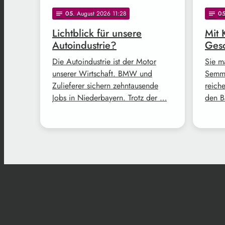
05
. August 2026 11:28
0
notes
notes
Lichtblick für unsere
Mit 
Autoindustrie?
Gesc
Die Autoindustrie ist der Motor
Sie m
unserer Wirtschaft. BMW und
Semme
Zulieferer sichern zehntausende
reich
Jobs in Niederbayern. Trotz der …
den B