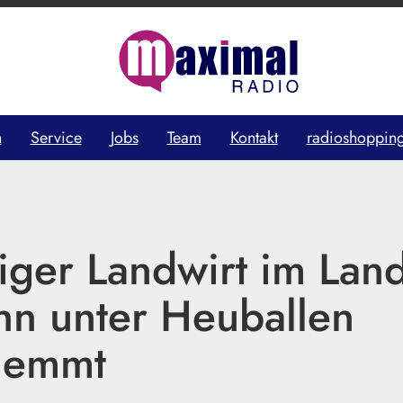
n
Service
Jobs
Team
Kontakt
radioshoppin
iger Landwirt im Land
Inn unter Heuballen
lemmt