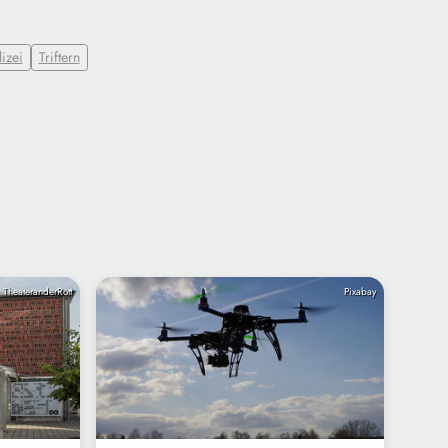
izei
Triftern
TheateranderRott
Pixabay