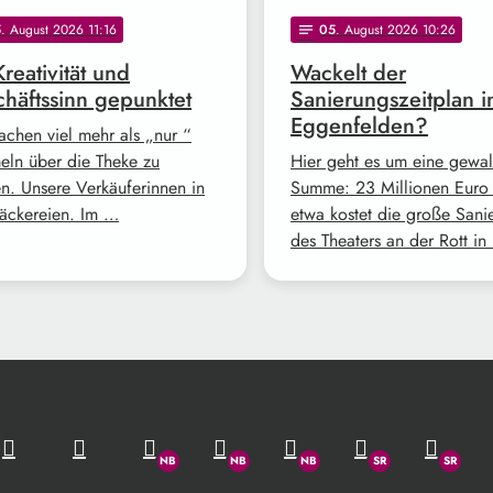
5
. August 2026 11:16
05
. August 2026 10:26
notes
Kreativität und
Wackelt der
häftssinn gepunktet
Sanierungszeitplan i
Eggenfelden?
achen viel mehr als „nur “
ln über die Theke zu
Hier geht es um eine gewal
en. Unsere Verkäuferinnen in
Summe: 23 Millionen Euro 
äckereien. Im …
etwa kostet die große Sani
des Theaters an der Rott in