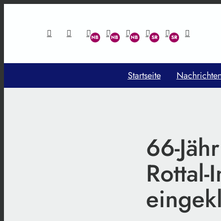
Startseite
Nachrichte
66-Jähr
Rottal-
eingek