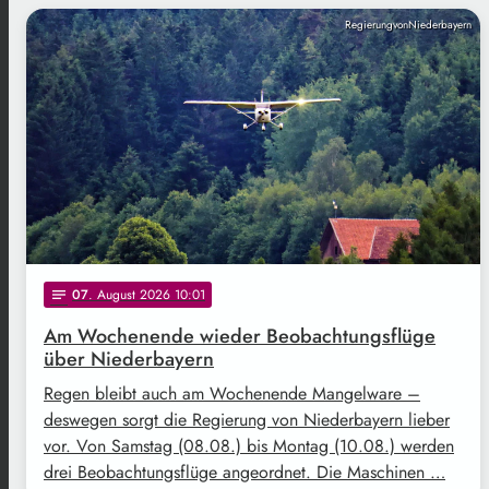
RegierungvonNiederbayern
07
. August 2026 10:01
notes
Am Wochenende wieder Beobachtungsflüge
über Niederbayern
Regen bleibt auch am Wochenende Mangelware –
deswegen sorgt die Regierung von Niederbayern lieber
vor. Von Samstag (08.08.) bis Montag (10.08.) werden
drei Beobachtungsflüge angeordnet. Die Maschinen …