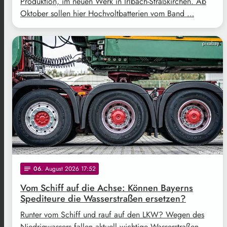
Produktion, im neuen Werk in Irlbach-Straßkirchen. Ab
Oktober sollen hier Hochvoltbatterien vom Band …
pixabay
06
. August 2026 17:52
notes
Vom Schiff auf die Achse: Können Bayerns
Spediteure die Wasserstraßen ersetzen?
Runter vom Schiff und rauf auf den LKW? Wegen des
Niedrigwassers fallen aktuell wichtige Wasserstraßen