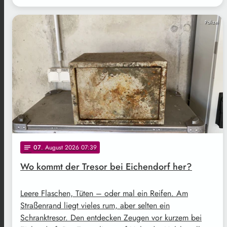
Polizei
07
. August 2026 07:39
notes
Wo kommt der Tresor bei Eichendorf her?
Leere Flaschen, Tüten – oder mal ein Reifen. Am
Straßenrand liegt vieles rum, aber selten ein
Schranktresor. Den entdecken Zeugen vor kurzem bei