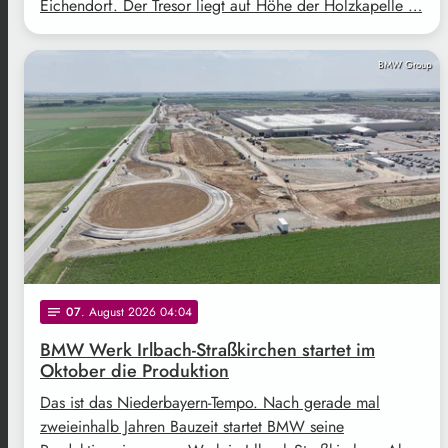
Eichendorf. Der Tresor liegt auf Höhe der Holzkapelle …
BMW Group
07
. August 2026 04:04
notes
BMW Werk Irlbach-Straßkirchen startet im
Oktober die Produktion
Das ist das Niederbayern-Tempo. Nach gerade mal
zweieinhalb Jahren Bauzeit startet BMW seine