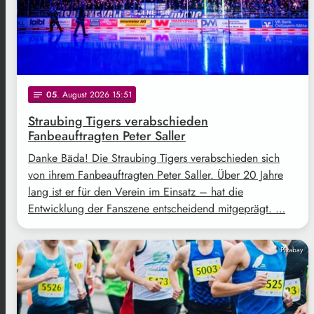
05
. August 2026 15:51
notes
Straubing Tigers verabschieden
Fanbeauftragten Peter Saller
Danke Bäda! Die Straubing Tigers verabschieden sich
von ihrem Fanbeauftragten Peter Saller. Über 20 Jahre
lang ist er für den Verein im Einsatz – hat die
Entwicklung der Fanszene entscheidend mitgeprägt. …
Pixabay