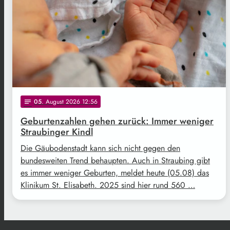
05
. August 2026 12:56
notes
Geburtenzahlen gehen zurück: Immer weniger
Straubinger Kindl
Die Gäubodenstadt kann sich nicht gegen den
bundesweiten Trend behaupten. Auch in Straubing gibt
es immer weniger Geburten, meldet heute (05.08) das
Klinikum St. Elisabeth. 2025 sind hier rund 560 …