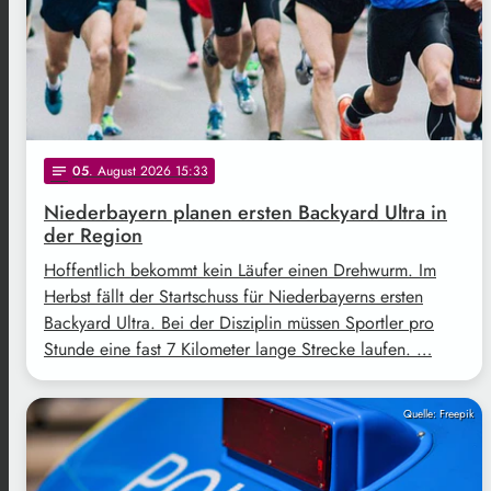
05
. August 2026 15:33
notes
Niederbayern planen ersten Backyard Ultra in
der Region
Hoffentlich bekommt kein Läufer einen Drehwurm. Im
Herbst fällt der Startschuss für Niederbayerns ersten
Backyard Ultra. Bei der Disziplin müssen Sportler pro
Stunde eine fast 7 Kilometer lange Strecke laufen. …
Quelle: Freepik