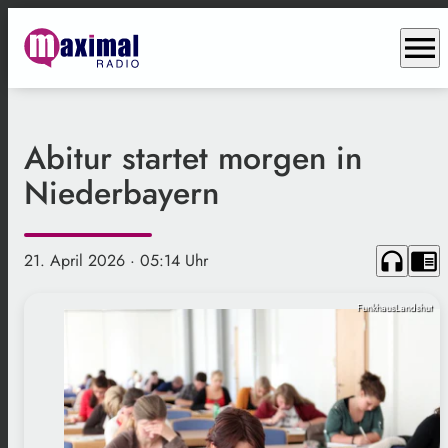
menu
Abitur startet morgen in
Niederbayern
headphones
chrome_reader_mode
21. April 2026
· 05:14 Uhr
FunkhausLandshut