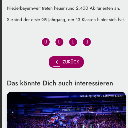
Niederbayernweit treten heuer rund 2.400 Abiturienten an.
Sie sind der erste G9-Jahrgang, der 13 Klassen hinter sich hat.
chevron_left
ZURÜCK
Das könnte Dich auch interessieren
Straubing Tigers / City-Press GmbH