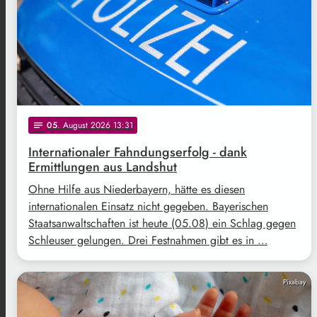
05
. August 2026 13:31
notes
Internationaler Fahndungserfolg - dank
Ermittlungen aus Landshut
Ohne Hilfe aus Niederbayern, hätte es diesen
internationalen Einsatz nicht gegeben. Bayerischen
Staatsanwaltschaften ist heute (05.08) ein Schlag gegen
Schleuser gelungen. Drei Festnahmen gibt es in …
Pixabay