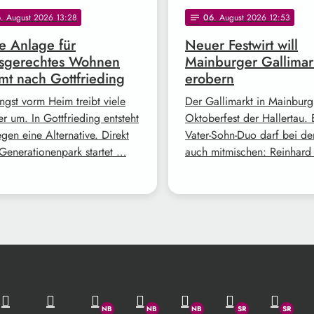
6
. August 2026 13:28
06
. August 2026 12:53
notes
 Anlage für
Neuer Festwirt will
rsgerechtes Wohnen
Mainburger Gallimar
t nach Gottfrieding
erobern
ngst vorm Heim treibt viele
Der Gallimarkt in Mainburg 
r um. In Gottfrieding entsteht
Oktoberfest der Hallertau. 
gen eine Alternative. Direkt
Vater-Sohn-Duo darf bei de
Generationenpark startet …
auch mitmischen: Reinhar