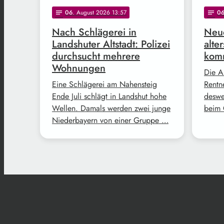
06
. August 2026 13:57
0
notes
notes
Nach Schlägerei in
Neue
Landshuter Altstadt: Polizei
alte
durchsucht mehrere
komm
Wohnungen
Die A
Eine Schlägerei am Nahensteig
Rentne
Ende Juli schlägt in Landshut hohe
deswe
Wellen. Damals werden zwei junge
beim 
Niederbayern von einer Gruppe …