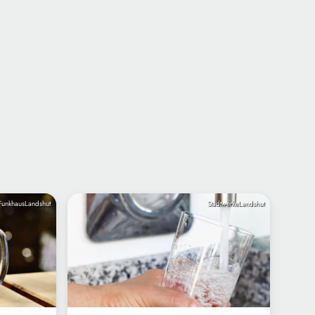
FunkhausLandshut
StadtwerkeLandshut