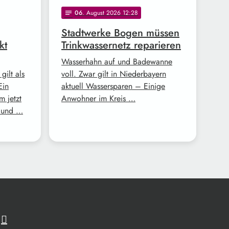
06
. August 2026 12:28
notes
Stadtwerke Bogen müssen
kt
Trinkwassernetz reparieren
Wasserhahn auf und Badewanne
gilt als
voll. Zwar gilt in Niederbayern
Ein
aktuell Wassersparen – Einige
m jetzt
Anwohner im Kreis …
d und …