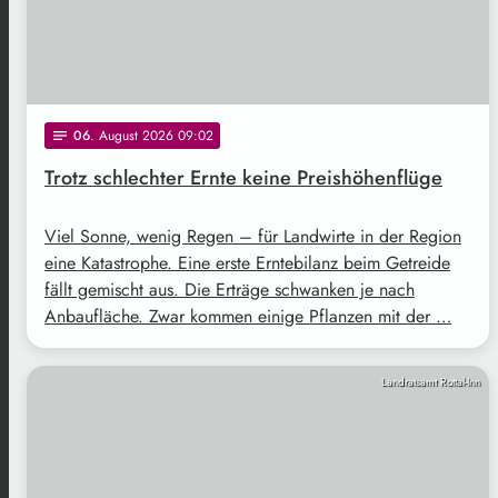
06
. August 2026 09:02
notes
Trotz schlechter Ernte keine Preishöhenflüge
Viel Sonne, wenig Regen – für Landwirte in der Region
eine Katastrophe. Eine erste Erntebilanz beim Getreide
fällt gemischt aus. Die Erträge schwanken je nach
Anbaufläche. Zwar kommen einige Pflanzen mit der …
Landratsamt Rottal-Inn