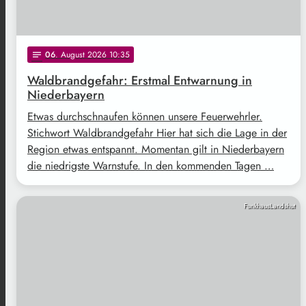
06
. August 2026 10:35
notes
Waldbrandgefahr: Erstmal Entwarnung in
Niederbayern
Etwas durchschnaufen können unsere Feuerwehrler.
Stichwort Waldbrandgefahr Hier hat sich die Lage in der
Region etwas entspannt. Momentan gilt in Niederbayern
die niedrigste Warnstufe. In den kommenden Tagen …
FunkhausLandshut