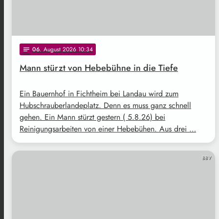
06
. August 2026 10:34
notes
Mann stürzt von Hebebühne in die Tiefe
Ein Bauernhof in Fichtheim bei Landau wird zum
Hubschrauberlandeplatz. Denn es muss ganz schnell
gehen. Ein Mann stürzt gestern ( 5.8.26) bei
Reinigungsarbeiten von einer Hebebühen. Aus drei …
BBV