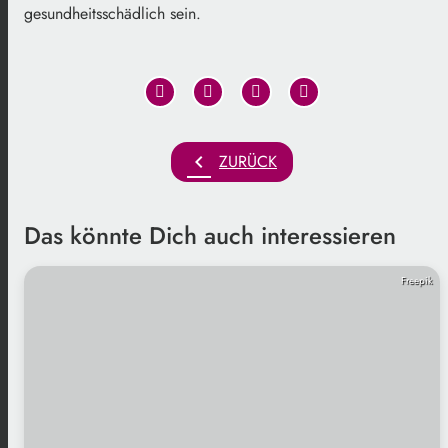
gesundheitsschädlich sein.
chevron_left
ZURÜCK
Das könnte Dich auch interessieren
Freepik