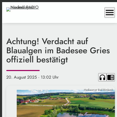
menu
Achtung! Verdacht auf
Blaualgen im Badesee Gries
offiziell bestätigt
headphones
chrome_reader_mode
20. August 2025
· 13:02 Uhr
Mediaserver Bad Birnbach