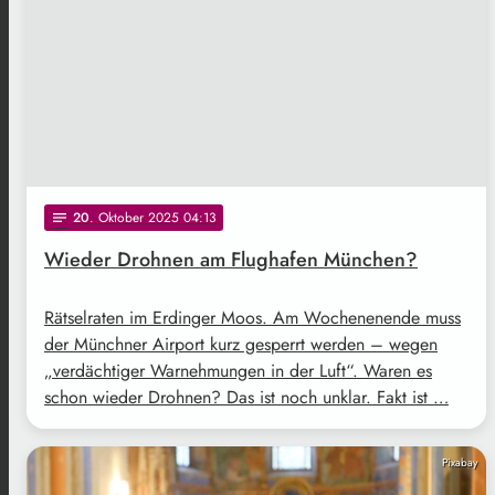
20
. Oktober 2025 04:13
notes
Wieder Drohnen am Flughafen München?
Rätselraten im Erdinger Moos. Am Wochenenende muss
der Münchner Airport kurz gesperrt werden – wegen
„verdächtiger Warnehmungen in der Luft“. Waren es
schon wieder Drohnen? Das ist noch unklar. Fakt ist …
Pixabay