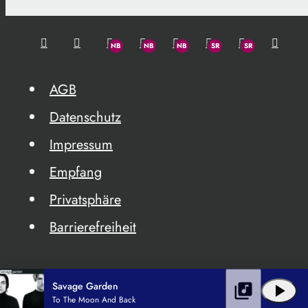
AGB
Datenschutz
Impressum
Empfang
Privatsphäre
Barrierefreiheit
Savage Garden
library_music
play_arrow
To The Moon And Back