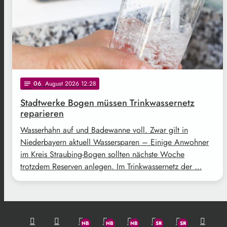
06
. August 2026 12:28
notes
Stadtwerke Bogen müssen Trinkwassernetz
reparieren
Wasserhahn auf und Badewanne voll. Zwar gilt in
Niederbayern aktuell Wassersparen – Einige Anwohner
im Kreis Straubing-Bogen sollten nächste Woche
trotzdem Reserven anlegen. Im Trinkwassernetz der …