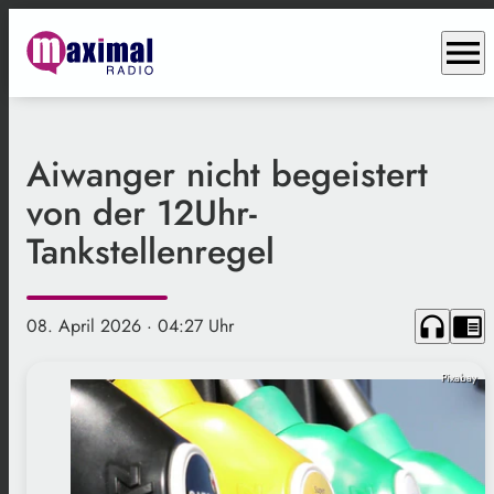
menu
Aiwanger nicht begeistert
von der 12Uhr-
Tankstellenregel
headphones
chrome_reader_mode
08. April 2026
· 04:27 Uhr
Pixabay