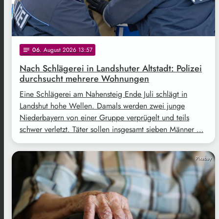
06
. August 2026 13:57
notes
Nach Schlägerei in Landshuter Altstadt: Polizei
durchsucht mehrere Wohnungen
Eine Schlägerei am Nahensteig Ende Juli schlägt in
Landshut hohe Wellen. Damals werden zwei junge
Niederbayern von einer Gruppe verprügelt und teils
schwer verletzt. Täter sollen insgesamt sieben Männer …
Pixabay