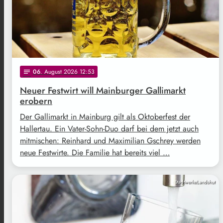
06
. August 2026 12:53
notes
Neuer Festwirt will Mainburger Gallimarkt
erobern
Der Gallimarkt in Mainburg gilt als Oktoberfest der
Hallertau. Ein Vater-Sohn-Duo darf bei dem jetzt auch
mitmischen: Reinhard und Maximilian Gschrey werden
neue Festwirte. Die Familie hat bereits viel …
StadtwerkeLandshut