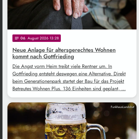
06
. August 2026 13:28
notes
Neue Anlage für altersgerechtes Wohnen
kommt nach Gottfrieding
Die Angst vorm Heim treibt viele Rentner um. In
Gottfrieding entsteht deswegen eine Alternative. Direkt
beim Generationenpark startet der Bau für das Projekt
Betreutes Wohnen Plus. 136 Einheiten sind geplant, …
FunkhausLandshut