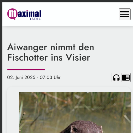
menu
Aiwanger nimmt den
Fischotter ins Visier
headphones
chrome_reader_mode
02. Juni 2025
· 07:03 Uhr