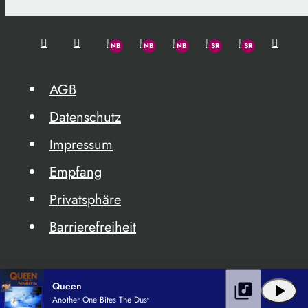
AGB
Datenschutz
Impressum
Empfang
Privatsphäre
Barrierefreiheit
Queen
library_music
play_arrow
Another One Bites The Dust