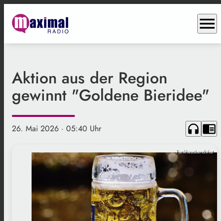
menu
Aktion aus der Region
gewinnt "Goldene Bieridee"
headphones
chrome_reader_mode
26. Mai 2026
· 05:40 Uhr
FunkhausLandshut