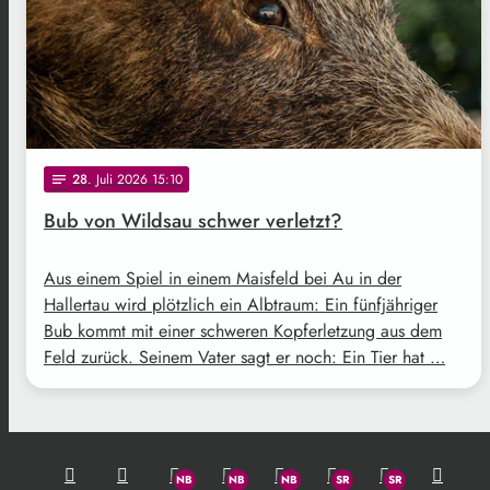
28
. Juli 2026 15:10
notes
Bub von Wildsau schwer verletzt?
Aus einem Spiel in einem Maisfeld bei Au in der
Hallertau wird plötzlich ein Albtraum: Ein fünfjähriger
Bub kommt mit einer schweren Kopferletzung aus dem
Feld zurück. Seinem Vater sagt er noch: Ein Tier hat …