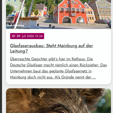
29
. Juli 2026 13:34
notes
Glasfaserausbau: Steht Mainburg auf der
Leitung?
Überraschte Gesichter gibt´s hier im Rathaus: Die
Deutsche Glasfaser macht nämlich einen Rückzieher: Das
Unternehmen baut das geplante Glasfasernetz in
Mainburg doch nicht aus. Als Gründe nennt der …
Pixabay