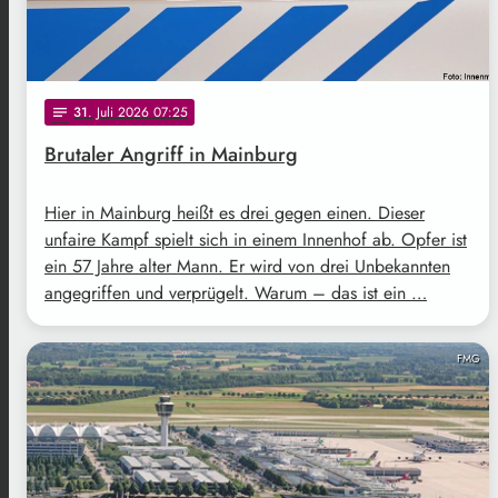
31
. Juli 2026 07:25
notes
Brutaler Angriff in Mainburg
Hier in Mainburg heißt es drei gegen einen. Dieser
unfaire Kampf spielt sich in einem Innenhof ab. Opfer ist
ein 57 Jahre alter Mann. Er wird von drei Unbekannten
angegriffen und verprügelt. Warum – das ist ein …
FMG