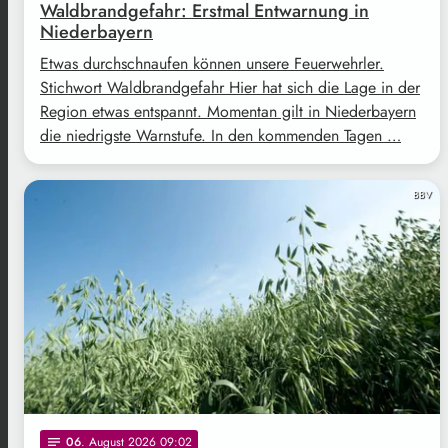
Waldbrandgefahr: Erstmal Entwarnung in
Niederbayern
Etwas durchschnaufen können unsere Feuerwehrler.
Stichwort Waldbrandgefahr Hier hat sich die Lage in der
Region etwas entspannt. Momentan gilt in Niederbayern
die niedrigste Warnstufe. In den kommenden Tagen …
BBV
06
. August 2026 09:02
notes