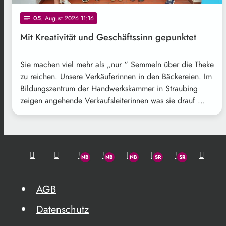
05
. August 2026 11:16
notes
Mit Kreativität und Geschäftssinn gepunktet
Sie machen viel mehr als „nur “ Semmeln über die Theke
zu reichen. Unsere Verkäuferinnen in den Bäckereien. Im
Bildungszentrum der Handwerkskammer in Straubing
zeigen angehende Verkaufsleiterinnen was sie drauf …
AGB
Datenschutz