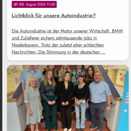
05
. August 2026 11:28
notes
Lichtblick für unsere Autoindustrie?
Die Autoindustrie ist der Motor unserer Wirtschaft. BMW
und Zulieferer sichern zehntausende Jobs in
Niederbayern. Trotz der zuletzt eher schlechten
Nachrichten: Die Stimmung in der deutschen …
HWK/Huber