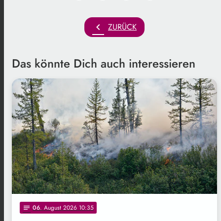
chevron_left
ZURÜCK
Das könnte Dich auch interessieren
Freepik
06
. August 2026 10:35
notes