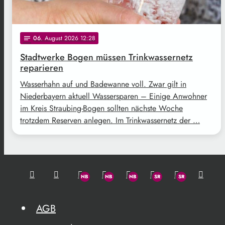
06
. August 2026 12:28
notes
Stadtwerke Bogen müssen Trinkwassernetz
reparieren
Wasserhahn auf und Badewanne voll. Zwar gilt in
Niederbayern aktuell Wassersparen – Einige Anwohner
im Kreis Straubing-Bogen sollten nächste Woche
trotzdem Reserven anlegen. Im Trinkwassernetz der …
AGB