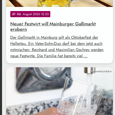
06
. August 2026 12:53
notes
Neuer Festwirt will Mainburger Gallimarkt
erobern
Der Gallimarkt in Mainburg gilt als Oktoberfest der
Hallertau. Ein Vater-Sohn-Duo darf bei dem jetzt auch
mitmischen: Reinhard und Maximilian Gschrey werden
neue Festwirte. Die Familie hat bereits viel …
StadtwerkeLandshut