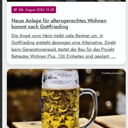
06
. August 2026 13:28
notes
Neue Anlage für altersgerechtes Wohnen
kommt nach Gottfrieding
Die Angst vorm Heim treibt viele Rentner um. In
Gottfrieding entsteht deswegen eine Alternative. Direkt
beim Generationenpark startet der Bau für das Projekt
Betreutes Wohnen Plus. 136 Einheiten sind geplant, …
FunkhausLandshut