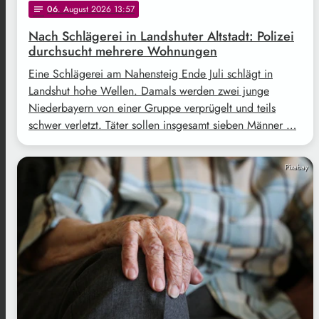
06
. August 2026 13:57
notes
Nach Schlägerei in Landshuter Altstadt: Polizei
durchsucht mehrere Wohnungen
Eine Schlägerei am Nahensteig Ende Juli schlägt in
Landshut hohe Wellen. Damals werden zwei junge
Niederbayern von einer Gruppe verprügelt und teils
schwer verletzt. Täter sollen insgesamt sieben Männer …
Pixabay