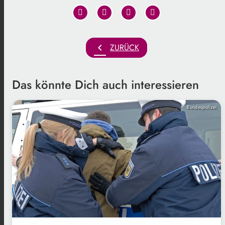
chevron_left
ZURÜCK
Das könnte Dich auch interessieren
Bundespolizei