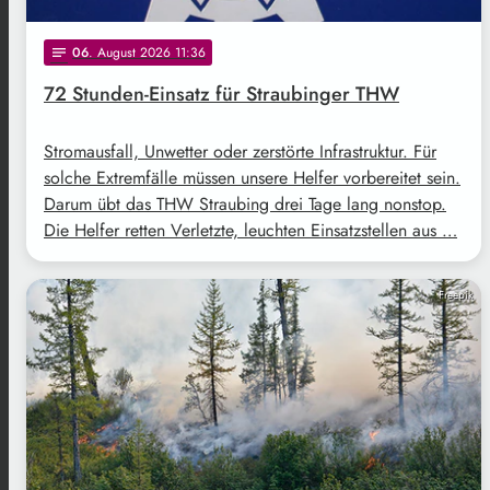
06
. August 2026 11:36
notes
72 Stunden-Einsatz für Straubinger THW
Stromausfall, Unwetter oder zerstörte Infrastruktur. Für
solche Extremfälle müssen unsere Helfer vorbereitet sein.
Darum übt das THW Straubing drei Tage lang nonstop.
Die Helfer retten Verletzte, leuchten Einsatzstellen aus …
Freepik