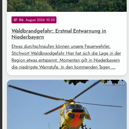
06
. August 2026 10:35
notes
Waldbrandgefahr: Erstmal Entwarnung in
Niederbayern
Etwas durchschnaufen können unsere Feuerwehrler.
Stichwort Waldbrandgefahr Hier hat sich die Lage in der
Region etwas entspannt. Momentan gilt in Niederbayern
die niedrigste Warnstufe. In den kommenden Tagen …
FunkhausLandshut