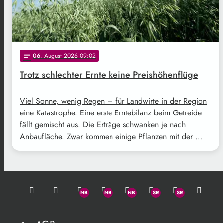
06
. August 2026 09:02
notes
Trotz schlechter Ernte keine Preishöhenflüge
Viel Sonne, wenig Regen – für Landwirte in der Region
eine Katastrophe. Eine erste Erntebilanz beim Getreide
fällt gemischt aus. Die Erträge schwanken je nach
Anbaufläche. Zwar kommen einige Pflanzen mit der …