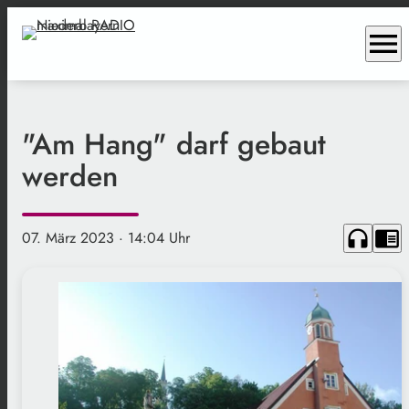
menu
"Am Hang" darf gebaut
werden
headphones
chrome_reader_mode
07. März 2023
· 14:04 Uhr