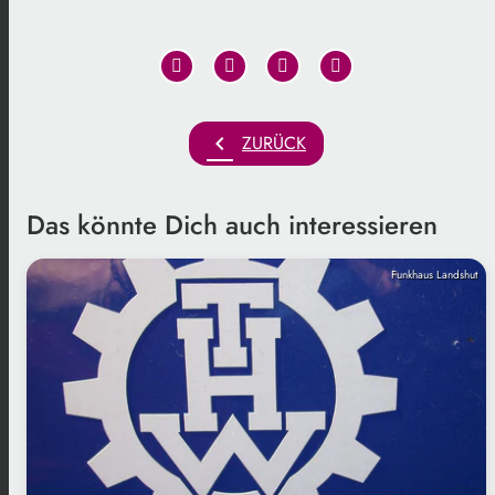
chevron_left
ZURÜCK
Das könnte Dich auch interessieren
Funkhaus Landshut