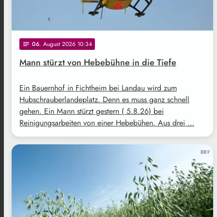
06
. August 2026 10:34
notes
Mann stürzt von Hebebühne in die Tiefe
Ein Bauernhof in Fichtheim bei Landau wird zum
Hubschrauberlandeplatz. Denn es muss ganz schnell
gehen. Ein Mann stürzt gestern ( 5.8.26) bei
Reinigungsarbeiten von einer Hebebühen. Aus drei …
BBV