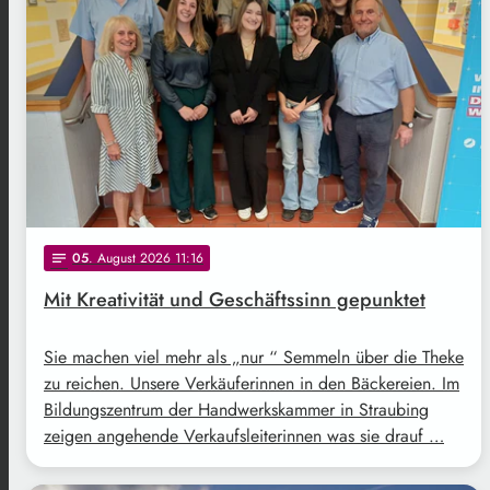
05
. August 2026 11:16
notes
Mit Kreativität und Geschäftssinn gepunktet
Sie machen viel mehr als „nur “ Semmeln über die Theke
zu reichen. Unsere Verkäuferinnen in den Bäckereien. Im
Bildungszentrum der Handwerkskammer in Straubing
zeigen angehende Verkaufsleiterinnen was sie drauf …