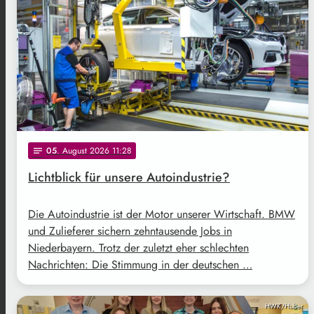
05
. August 2026 11:28
notes
Lichtblick für unsere Autoindustrie?
Die Autoindustrie ist der Motor unserer Wirtschaft. BMW
und Zulieferer sichern zehntausende Jobs in
Niederbayern. Trotz der zuletzt eher schlechten
Nachrichten: Die Stimmung in der deutschen …
HWK/Huber