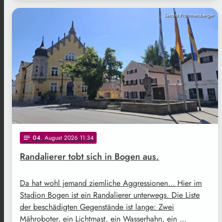
Sandra Prommersberger
04
. August 2026 11:34
notes
Randalierer tobt sich in Bogen aus.
Da hat wohl jemand ziemliche Aggressionen… Hier im
Stadion Bogen ist ein Randalierer unterwegs. Die Liste
der beschädigten Gegenstände ist lange: Zwei
Mähroboter, ein Lichtmast, ein Wasserhahn, ein …