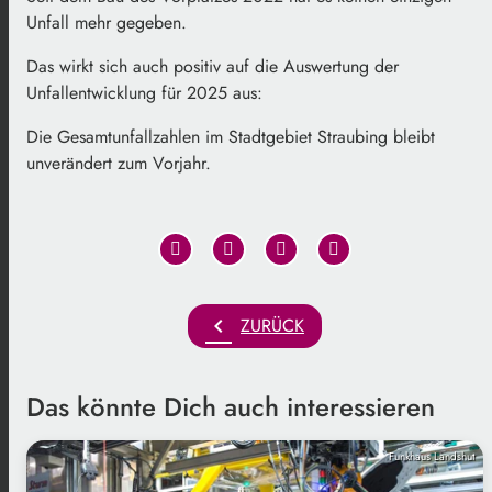
Unfall mehr gegeben.
Das wirkt sich auch positiv auf die Auswertung der
Unfallentwicklung für 2025 aus:
Die Gesamtunfallzahlen im Stadtgebiet Straubing bleibt
unverändert zum Vorjahr.
chevron_left
ZURÜCK
Das könnte Dich auch interessieren
Funkhaus Landshut