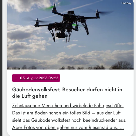
Pixabay
05
. August 2026 06:23
notes
Gäubodenvolksfest: Besucher dürfen nicht in
die Luft gehen
Zehntausende Menschen und wirbelnde Fahrgeschäfte.
Das ist am Boden schon ein tolles Bild – aus der Luft
sieht das Gäubodenvolksfest noch beeindruckender aus.
Aber Fotos von oben gehen nur vom Riesenrad aus. …