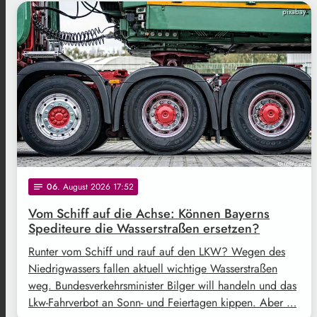
pixabay
06
. August 2026 17:52
notes
Vom Schiff auf die Achse: Können Bayerns
Spediteure die Wasserstraßen ersetzen?
Runter vom Schiff und rauf auf den LKW? Wegen des
Niedrigwassers fallen aktuell wichtige Wasserstraßen
weg. Bundesverkehrsminister Bilger will handeln und das
Lkw-Fahrverbot an Sonn- und Feiertagen kippen. Aber …