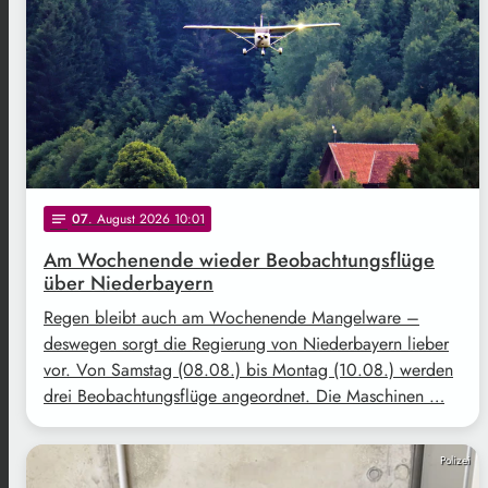
07
. August 2026 10:01
notes
Am Wochenende wieder Beobachtungsflüge
über Niederbayern
Regen bleibt auch am Wochenende Mangelware –
deswegen sorgt die Regierung von Niederbayern lieber
vor. Von Samstag (08.08.) bis Montag (10.08.) werden
drei Beobachtungsflüge angeordnet. Die Maschinen …
Polizei