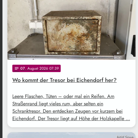
07
. August 2026 07:39
notes
Wo kommt der Tresor bei Eichendorf her?
Leere Flaschen, Tüten – oder mal ein Reifen. Am
Straßenrand liegt vieles rum, aber selten ein
Schranktresor. Den entdecken Zeugen vor kurzem bei
Eichendorf. Der Tresor liegt auf Höhe der Holzkapelle …
BMW Group