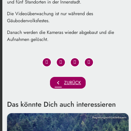
und fünf Standorten in der Innenstadt.
Die Videoüberwachung ist nur während des
Gäubodenvolksfestes.
Danach werden die Kameras wieder abgebaut und die
Aufnahmen gelöscht.
chevron_left
ZURÜCK
Das könnte Dich auch interessieren
RegierungvonNiederbayern