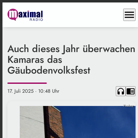
menu
Auch dieses Jahr überwachen
Kamaras das
Gäubodenvolksfest
headphones
chrome_reader_mode
17. Juli 2025
· 10:48 Uhr
Pixabay