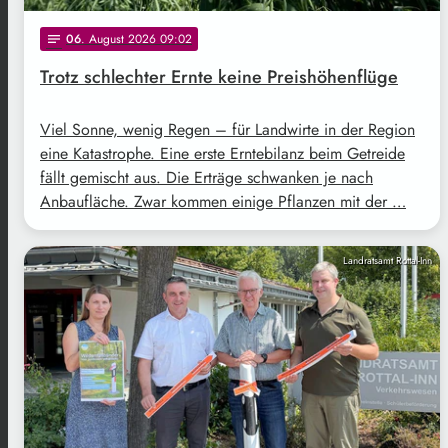
06
. August 2026 09:02
notes
Trotz schlechter Ernte keine Preishöhenflüge
Viel Sonne, wenig Regen – für Landwirte in der Region
eine Katastrophe. Eine erste Erntebilanz beim Getreide
fällt gemischt aus. Die Erträge schwanken je nach
Anbaufläche. Zwar kommen einige Pflanzen mit der …
Landratsamt Rottal-Inn