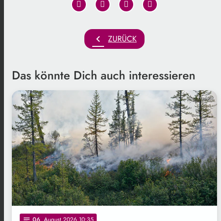
chevron_left
ZURÜCK
Das könnte Dich auch interessieren
Freepik
06
. August 2026 10:35
notes