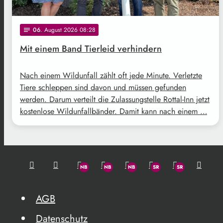
06
. August 2026 08:28
notes
Mit einem Band Tierleid verhindern
Nach einem Wildunfall zählt oft jede Minute. Verletzte
Tiere schleppen sind davon und müssen gefunden
werden. Darum verteilt die Zulassungstelle Rottal-Inn jetzt
kostenlose Wildunfallbänder. Damit kann nach einem …
AGB
Datenschutz