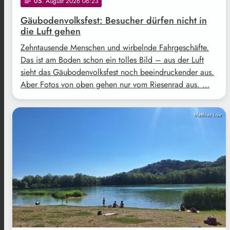
05
. August 2026 06:23
notes
Gäubodenvolksfest: Besucher dürfen nicht in
die Luft gehen
Zehntausende Menschen und wirbelnde Fahrgeschäfte.
Das ist am Boden schon ein tolles Bild – aus der Luft
sieht das Gäubodenvolksfest noch beeindruckender aus.
Aber Fotos von oben gehen nur vom Riesenrad aus. …
Matthias Löw