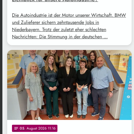
Die Autoindustrie ist der Motor unserer Wirtschaft. BMW
und Zulieferer sichern zehntausende Jobs in
Niederbayern. Trotz der zuletzt eher schlechten
Nachrichten: Die Stimmung in der deutschen …
HWK/Huber
05
. August 2026 11:16
notes