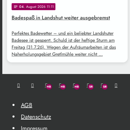
04
. August 2026 11:11
notes
Badespaß in Landshut weiter ausgebremst
Perfektes Badewetter – und ein beliebter Landshuter
Badesee ist gesperrt. Schuld ist der heftige Sturm am
Freitag (31.7.26). Wegen der Aufräumarbeiten ist das
Naherholungsgebiet Gretlmühle weiter nicht …
AGB
Datenschutz
Impressum