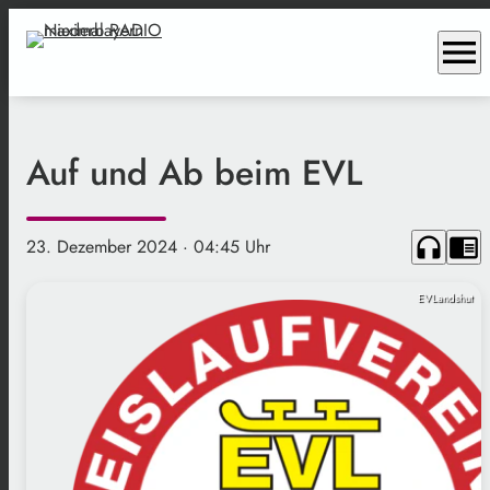
menu
Auf und Ab beim EVL
headphones
chrome_reader_mode
23. Dezember 2024
· 04:45 Uhr
EVLandshut