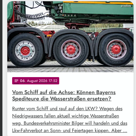
pixabay
06
. August 2026 17:52
notes
Vom Schiff auf die Achse: Können Bayerns
Spediteure die Wasserstraßen ersetzen?
Runter vom Schiff und rauf auf den LKW? Wegen des
Niedrigwassers fallen aktuell wichtige Wasserstraßen
weg. Bundesverkehrsminister Bilger will handeln und das
Lkw-Fahrverbot an Sonn- und Feiertagen kippen. Aber …