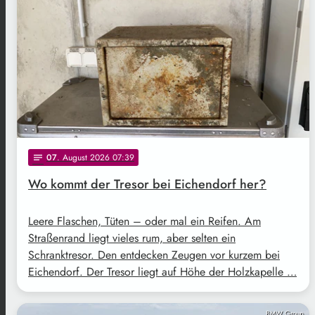
07
. August 2026 07:39
notes
Wo kommt der Tresor bei Eichendorf her?
Leere Flaschen, Tüten – oder mal ein Reifen. Am
Straßenrand liegt vieles rum, aber selten ein
Schranktresor. Den entdecken Zeugen vor kurzem bei
Eichendorf. Der Tresor liegt auf Höhe der Holzkapelle …
BMW Group