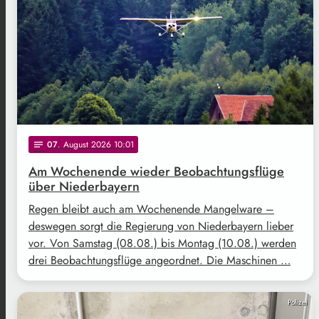
07
. August 2026 10:01
notes
Am Wochenende wieder Beobachtungsflüge
über Niederbayern
Regen bleibt auch am Wochenende Mangelware –
deswegen sorgt die Regierung von Niederbayern lieber
vor. Von Samstag (08.08.) bis Montag (10.08.) werden
drei Beobachtungsflüge angeordnet. Die Maschinen …
Polizei