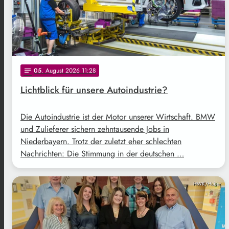
05
. August 2026 11:28
notes
Lichtblick für unsere Autoindustrie?
Die Autoindustrie ist der Motor unserer Wirtschaft. BMW
und Zulieferer sichern zehntausende Jobs in
Niederbayern. Trotz der zuletzt eher schlechten
Nachrichten: Die Stimmung in der deutschen …
HWK/Huber