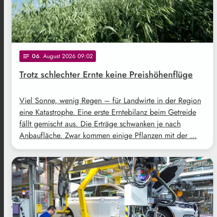
06
. August 2026 09:02
notes
Trotz schlechter Ernte keine Preishöhenflüge
Viel Sonne, wenig Regen – für Landwirte in der Region
eine Katastrophe. Eine erste Erntebilanz beim Getreide
fällt gemischt aus. Die Erträge schwanken je nach
Anbaufläche. Zwar kommen einige Pflanzen mit der …
Funkhaus Landshut