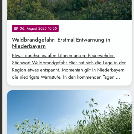
06
. August 2026 10:35
notes
Waldbrandgefahr: Erstmal Entwarnung in
Niederbayern
Etwas durchschnaufen können unsere Feuerwehrler.
Stichwort Waldbrandgefahr Hier hat sich die Lage in der
Region etwas entspannt. Momentan gilt in Niederbayern
die niedrigste Warnstufe. In den kommenden Tagen …
BBV