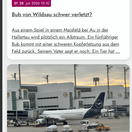
28
. Juli 2026 15:10
notes
Bub von Wildsau schwer verletzt?
Aus einem Spiel in einem Maisfeld bei Au in der
Hallertau wird plötzlich ein Albtraum: Ein fünfjähriger
Bub kommt mit einer schweren Kopferletzung aus dem
Feld zurück. Seinem Vater sagt er noch: Ein Tier hat …
FH