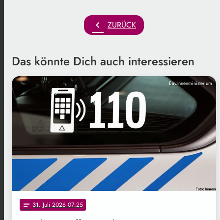
chevron_left
ZURÜCK
Das könnte Dich auch interessieren
Bay.Innenministerium
31
. Juli 2026 07:25
notes