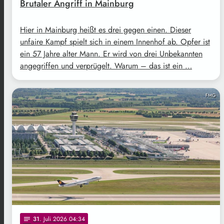
Brutaler Angriff in Mainburg
Hier in Mainburg heißt es drei gegen einen. Dieser
unfaire Kampf spielt sich in einem Innenhof ab. Opfer ist
ein 57 Jahre alter Mann. Er wird von drei Unbekannten
angegriffen und verprügelt. Warum – das ist ein …
FMG
31
. Juli 2026 04:34
notes