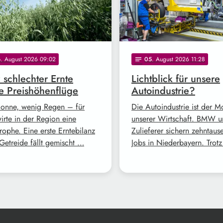
6
. August 2026 09:02
05
. August 2026 11:28
notes
z schlechter Ernte
Lichtblick für unsere
e Preishöhenflüge
Autoindustrie?
Sonne, wenig Regen – für
Die Autoindustrie ist der M
irte in der Region eine
unserer Wirtschaft. BMW 
rophe. Eine erste Erntebilanz
Zulieferer sichern zehntaus
Getreide fällt gemischt …
Jobs in Niederbayern. Trot