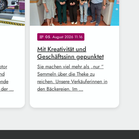
05
. August 2026 11:16
notes
Mit Kreativität und
Geschäftssinn gepunktet
otor
Sie machen viel mehr als „nur “
und
Semmeln über die Theke zu
ende
reichen. Unsere Verkäuferinnen in
z der …
den Bäckereien. Im …