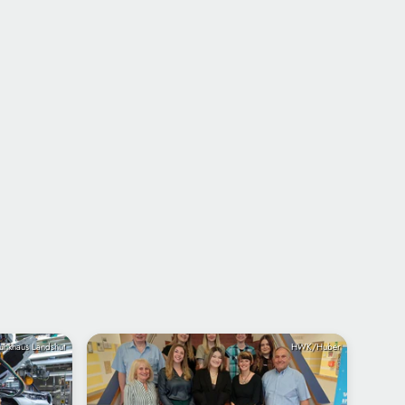
unkhaus Landshut
HWK/Huber