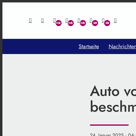
Startseite
Nachrichte
Auto v
beschm
24. Januar 2025
· 04: