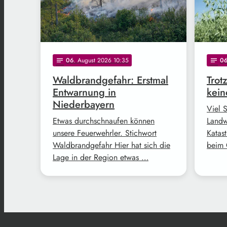
06
. August 2026 10:35
0
notes
notes
Waldbrandgefahr: Erstmal
Trot
Entwarnung in
kein
Niederbayern
Viel 
Etwas durchschnaufen können
Landw
unsere Feuerwehrler. Stichwort
Katast
Waldbrandgefahr Hier hat sich die
beim 
Lage in der Region etwas …