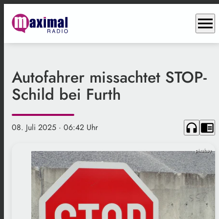
menu
Autofahrer missachtet STOP-
Schild bei Furth
headphones
chrome_reader_mode
08. Juli 2025
· 06:42 Uhr
pixabay