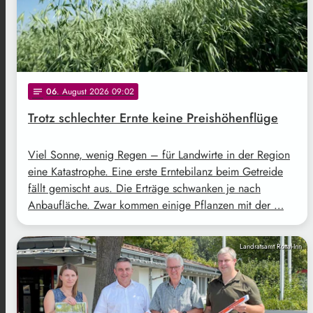
06
. August 2026 09:02
notes
Trotz schlechter Ernte keine Preishöhenflüge
Viel Sonne, wenig Regen – für Landwirte in der Region
eine Katastrophe. Eine erste Erntebilanz beim Getreide
fällt gemischt aus. Die Erträge schwanken je nach
Anbaufläche. Zwar kommen einige Pflanzen mit der …
Landratsamt Rottal-Inn