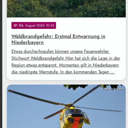
06
. August 2026 10:35
notes
Waldbrandgefahr: Erstmal Entwarnung in
Niederbayern
Etwas durchschnaufen können unsere Feuerwehrler.
Stichwort Waldbrandgefahr Hier hat sich die Lage in der
Region etwas entspannt. Momentan gilt in Niederbayern
die niedrigste Warnstufe. In den kommenden Tagen …
FunkhausLandshut