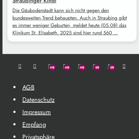
Straubinger Kindl
Die Gäubodenstadt kann sich nicht gegen den
bundesweiten Trend behaupten. Auch in Straubing gibt
es immer weniger Geburten, meldet heute (05.08) das
Klinikum St. Elisabeth. 2025 sind hier rund 560 …
AGB
Datenschutz
Impressum
Empfang
Privatsphäre