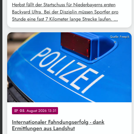
Herbst fällt der Startschuss für Niederbayerns ersten
Backyard Ultra. Bei der Disziplin müssen Sportler pro
Stunde eine fast 7 Kilometer lange Strecke laufen. …
Quelle: Freepik
05
. August 2026 13:31
notes
Internationaler Fahndungserfolg - dank
Ermittlungen aus Landshut