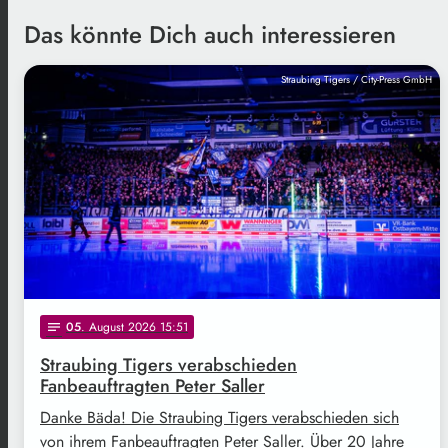
Das könnte Dich auch interessieren
Straubing Tigers / City-Press GmbH
05
. August 2026 15:51
notes
Straubing Tigers verabschieden
Fanbeauftragten Peter Saller
Danke Bäda! Die Straubing Tigers verabschieden sich
von ihrem Fanbeauftragten Peter Saller. Über 20 Jahre