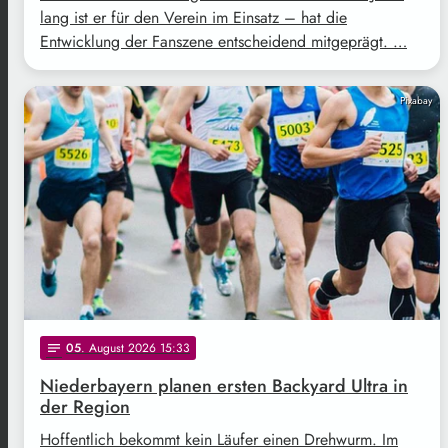
lang ist er für den Verein im Einsatz – hat die
Entwicklung der Fanszene entscheidend mitgeprägt. …
Pixabay
05
. August 2026 15:33
notes
Niederbayern planen ersten Backyard Ultra in
der Region
Hoffentlich bekommt kein Läufer einen Drehwurm. Im