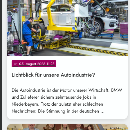
05
. August 2026 11:28
notes
Lichtblick für unsere Autoindustrie?
Die Autoindustrie ist der Motor unserer Wirtschaft. BMW
und Zulieferer sichern zehntausende Jobs in
Niederbayern. Trotz der zuletzt eher schlechten
Nachrichten: Die Stimmung in der deutschen …
HWK/Huber