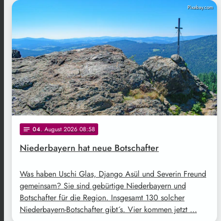
Pixabay.com
04
. August 2026 08:58
notes
Niederbayern hat neue Botschafter
Was haben Uschi Glas, Django Asül und Severin Freund
gemeinsam? Sie sind gebürtige Niederbayern und
Botschafter für die Region. Insgesamt 130 solcher
Niederbayern-Botschafter gibt´s. Vier kommen jetzt …