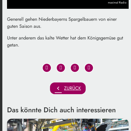
maximal Radio
Generell gehen Niederbayerns Spargelbauern von einer
guten Saison aus.
Unter anderem das kalte Wetter hat dem Königsgemüse gut
getan.
chevron_left
ZURÜCK
Das könnte Dich auch interessieren
Funkhaus Landshut