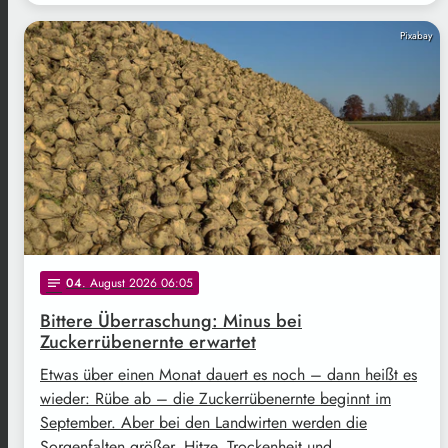
Pixabay
04
. August 2026 06:05
notes
Bittere Überraschung: Minus bei
Zuckerrübenernte erwartet
Etwas über einen Monat dauert es noch – dann heißt es
wieder: Rübe ab – die Zuckerrübenernte beginnt im
September. Aber bei den Landwirten werden die
Sorgenfalten größer. Hitze, Trockenheit und …