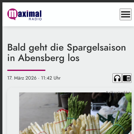
menu
Bald geht die Spargelsaison
in Abensberg los
headphones
chrome_reader_mode
17. März 2026
· 11:42 Uhr
Funkhaus Landshut