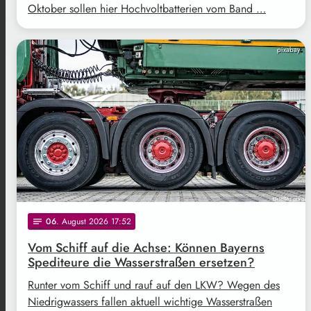
Oktober sollen hier Hochvoltbatterien vom Band …
pixabay
06
. August 2026 17:52
notes
Vom Schiff auf die Achse: Können Bayerns
Spediteure die Wasserstraßen ersetzen?
Runter vom Schiff und rauf auf den LKW? Wegen des
Niedrigwassers fallen aktuell wichtige Wasserstraßen