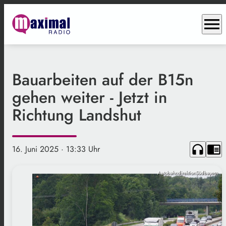
menu
Bauarbeiten auf der B15n
gehen weiter - Jetzt in
Richtung Landshut
headphones
chrome_reader_mode
16. Juni 2025
· 13:33 Uhr
AutobahndirektionSüdbayern