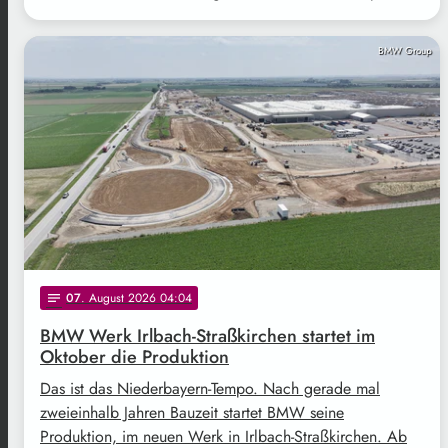
BMW Group
07
. August 2026 04:04
notes
BMW Werk Irlbach-Straßkirchen startet im
Oktober die Produktion
Das ist das Niederbayern-Tempo. Nach gerade mal
zweieinhalb Jahren Bauzeit startet BMW seine
Produktion, im neuen Werk in Irlbach-Straßkirchen. Ab