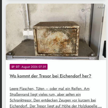
Polizei
07
. August 2026 07:39
notes
Wo kommt der Tresor bei Eichendorf her?
Leere Flaschen, Tüten – oder mal ein Reifen. Am
Straßenrand liegt vieles rum, aber selten ein
Schranktresor. Den entdecken Zeugen vor kurzem bei
Eichendorf. Der Tresor liegt auf Höhe der Holzkapelle …