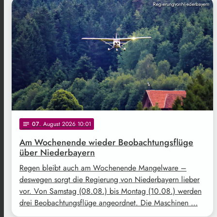
RegierungvonNiederbayern
07
. August 2026 10:01
notes
Am Wochenende wieder Beobachtungsflüge
über Niederbayern
Regen bleibt auch am Wochenende Mangelware –
deswegen sorgt die Regierung von Niederbayern lieber
vor. Von Samstag (08.08.) bis Montag (10.08.) werden
drei Beobachtungsflüge angeordnet. Die Maschinen …