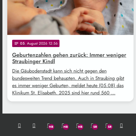
05
. August 2026 12:56
notes
Geburtenzahlen gehen zurück: Immer weniger
Straubinger Kindl
Die Gäubodenstadt kann sich nicht gegen den
bundesweiten Trend behaupten. Auch in Straubing gibt
es immer weniger Geburten, meldet heute (05.08) das
Klinikum St. Elisabeth. 2025 sind hier rund 560 …