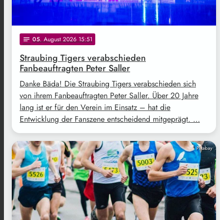
05
. August 2026 15:51
notes
Straubing Tigers verabschieden
Fanbeauftragten Peter Saller
Danke Bäda! Die Straubing Tigers verabschieden sich
von ihrem Fanbeauftragten Peter Saller. Über 20 Jahre
lang ist er für den Verein im Einsatz – hat die
Entwicklung der Fanszene entscheidend mitgeprägt. …
Pixabay