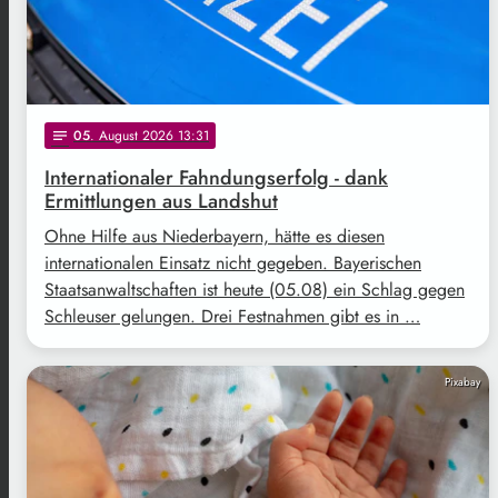
05
. August 2026 13:31
notes
Internationaler Fahndungserfolg - dank
Ermittlungen aus Landshut
Ohne Hilfe aus Niederbayern, hätte es diesen
internationalen Einsatz nicht gegeben. Bayerischen
Staatsanwaltschaften ist heute (05.08) ein Schlag gegen
Schleuser gelungen. Drei Festnahmen gibt es in …
Pixabay