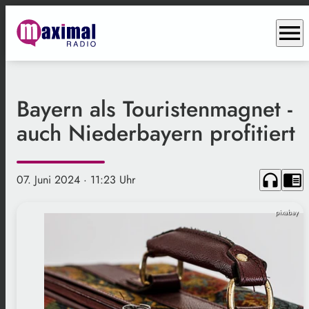
menu
Bayern als Touristenmagnet -
auch Niederbayern profitiert
headphones
chrome_reader_mode
07. Juni 2024
· 11:23 Uhr
pixabay