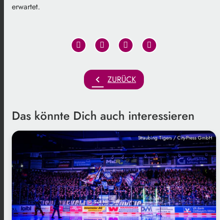
erwartet.
chevron_left
ZURÜCK
Das könnte Dich auch interessieren
Straubing Tigers / City-Press GmbH