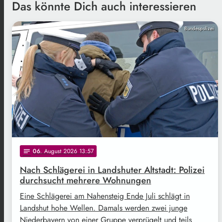
Das könnte Dich auch interessieren
Bundespolizei
06
. August 2026 13:57
notes
Nach Schlägerei in Landshuter Altstadt: Polizei
durchsucht mehrere Wohnungen
Eine Schlägerei am Nahensteig Ende Juli schlägt in
Landshut hohe Wellen. Damals werden zwei junge
Niederbayern von einer Gruppe verprügelt und teils