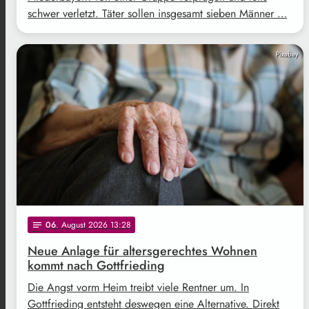
schwer verletzt. Täter sollen insgesamt sieben Männer …
Pixabay
06
. August 2026 13:28
notes
Neue Anlage für altersgerechtes Wohnen
kommt nach Gottfrieding
Die Angst vorm Heim treibt viele Rentner um. In
Gottfrieding entsteht deswegen eine Alternative. Direkt