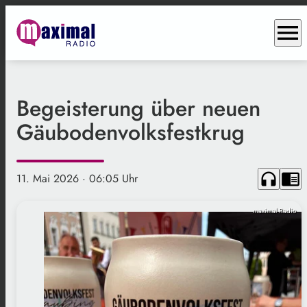
menu
Begeisterung über neuen
Gäubodenvolksfestkrug
headphones
chrome_reader_mode
11. Mai 2026
· 06:05 Uhr
maximal Radio