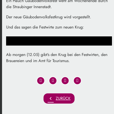
Ein Hauch Gäubodenvolksfest weht am Wochenende durch
die Straubinger Innenstadt.
Der neue Gäubodenvolksfestkrug wird vorgestellt.
Und das sagen die Festwirte zum neuen Krug:
Ab morgen (12.05) gibt’s den Krug bei den Festwirten, den
Brauereien und im Amt für Tourismus.
chevron_left
ZURÜCK