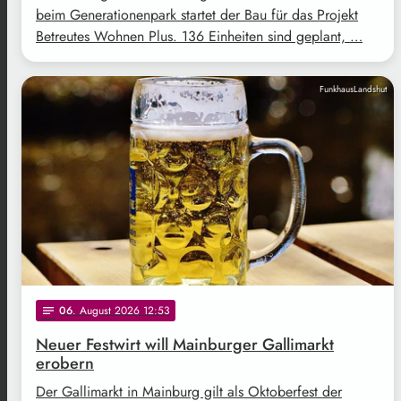
beim Generationenpark startet der Bau für das Projekt
Betreutes Wohnen Plus. 136 Einheiten sind geplant, …
FunkhausLandshut
06
. August 2026 12:53
notes
Neuer Festwirt will Mainburger Gallimarkt
erobern
Der Gallimarkt in Mainburg gilt als Oktoberfest der