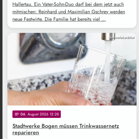
Hallertau. Ein Vater-Sohn-Duo darf bei dem jetzt auch
mitmischen: Reinhard und Maximilian Gschrey werden
neue Festwirte. Die Familie hat bereits viel …
StadtwerkeLandshut
06
. August 2026 12:28
notes
Stadtwerke Bogen müssen Trinkwassernetz
reparieren