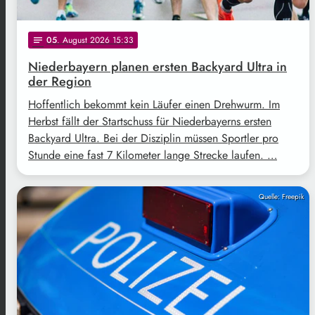
05
. August 2026 15:33
notes
Niederbayern planen ersten Backyard Ultra in
der Region
Hoffentlich bekommt kein Läufer einen Drehwurm. Im
Herbst fällt der Startschuss für Niederbayerns ersten
Backyard Ultra. Bei der Disziplin müssen Sportler pro
Stunde eine fast 7 Kilometer lange Strecke laufen. …
Quelle: Freepik