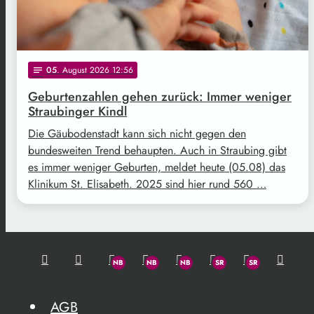
05
. August 2026 12:56
notes
Geburtenzahlen gehen zurück: Immer weniger
Straubinger Kindl
Die Gäubodenstadt kann sich nicht gegen den
bundesweiten Trend behaupten. Auch in Straubing gibt
es immer weniger Geburten, meldet heute (05.08) das
Klinikum St. Elisabeth. 2025 sind hier rund 560 …
AGB