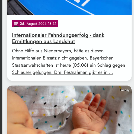
05
. August 2026 13:31
notes
Internationaler Fahndungserfolg - dank
Ermittlungen aus Landshut
Ohne Hilfe aus Niederbayern, hätte es diesen
internationalen Einsatz nicht gegeben. Bayerischen
Staatsanwaltschaften ist heute (05.08) ein Schlag gegen
Schleuser gelungen. Drei Festnahmen gibt es in …
Pixabay