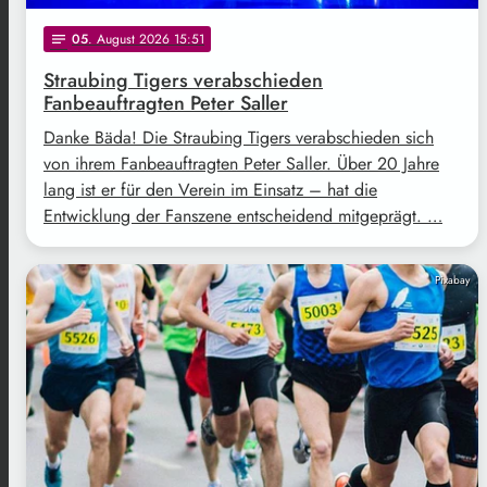
05
. August 2026 15:51
notes
Straubing Tigers verabschieden
Fanbeauftragten Peter Saller
Danke Bäda! Die Straubing Tigers verabschieden sich
von ihrem Fanbeauftragten Peter Saller. Über 20 Jahre
lang ist er für den Verein im Einsatz – hat die
Entwicklung der Fanszene entscheidend mitgeprägt. …
Pixabay