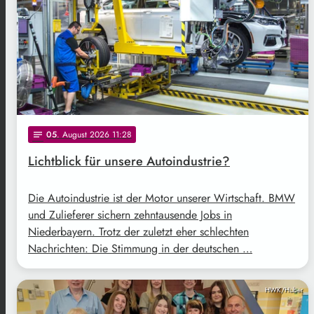
05
. August 2026 11:28
notes
Lichtblick für unsere Autoindustrie?
Die Autoindustrie ist der Motor unserer Wirtschaft. BMW
und Zulieferer sichern zehntausende Jobs in
Niederbayern. Trotz der zuletzt eher schlechten
Nachrichten: Die Stimmung in der deutschen …
HWK/Huber