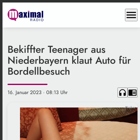
menu
Bekiffter Teenager aus
Niederbayern klaut Auto für
Bordellbesuch
headphones
chrome_reader_mode
16. Januar 2023
· 08:13 Uhr
Pixabay