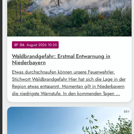
06
. August 2026 10:35
notes
Waldbrandgefahr: Erstmal Entwarnung in
Niederbayern
Etwas durchschnaufen können unsere Feuerwehrler.
Stichwort Waldbrandgefahr Hier hat sich die Lage in der
Region etwas entspannt. Momentan gilt in Niederbayern
die niedrigste Warnstufe. In den kommenden Tagen …
BBV