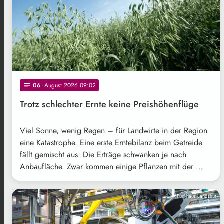
06
. August 2026 09:02
notes
Trotz schlechter Ernte keine Preishöhenflüge
Viel Sonne, wenig Regen – für Landwirte in der Region
eine Katastrophe. Eine erste Erntebilanz beim Getreide
fällt gemischt aus. Die Erträge schwanken je nach
Anbaufläche. Zwar kommen einige Pflanzen mit der …
Funkhaus Landshut