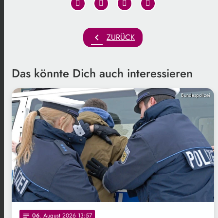
chevron_left
ZURÜCK
Das könnte Dich auch interessieren
Bundespolizei
06
. August 2026 13:57
notes