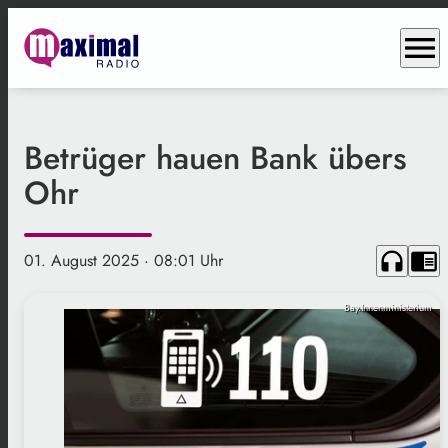
menu
Betrüger hauen Bank übers
Ohr
headphones
chrome_reader_mode
01. August 2025
· 08:01 Uhr
Bay.Innenministerium