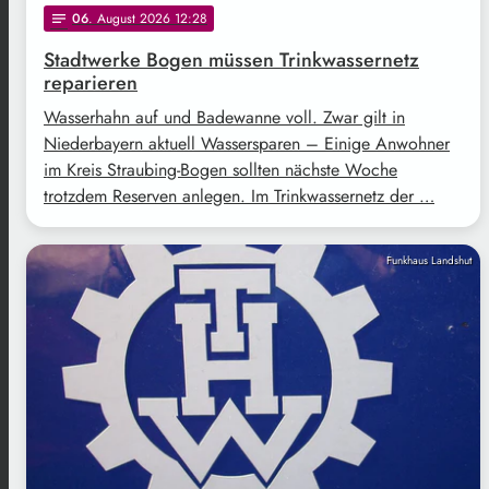
06
. August 2026 12:28
notes
Stadtwerke Bogen müssen Trinkwassernetz
reparieren
Wasserhahn auf und Badewanne voll. Zwar gilt in
Niederbayern aktuell Wassersparen – Einige Anwohner
im Kreis Straubing-Bogen sollten nächste Woche
trotzdem Reserven anlegen. Im Trinkwassernetz der …
Funkhaus Landshut