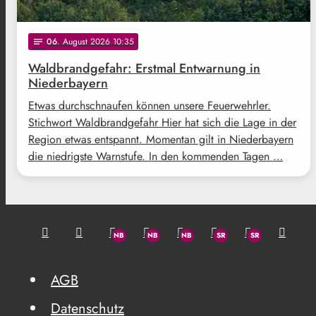
06
. August 2026 10:35
notes
Waldbrandgefahr: Erstmal Entwarnung in
Niederbayern
Etwas durchschnaufen können unsere Feuerwehrler.
Stichwort Waldbrandgefahr Hier hat sich die Lage in der
Region etwas entspannt. Momentan gilt in Niederbayern
die niedrigste Warnstufe. In den kommenden Tagen …
AGB
Datenschutz