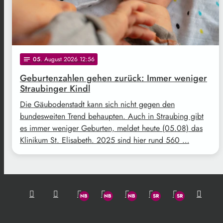
05
. August 2026 12:56
notes
Geburtenzahlen gehen zurück: Immer weniger
Straubinger Kindl
Die Gäubodenstadt kann sich nicht gegen den
bundesweiten Trend behaupten. Auch in Straubing gibt
es immer weniger Geburten, meldet heute (05.08) das
Klinikum St. Elisabeth. 2025 sind hier rund 560 …