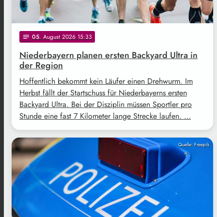
05
. August 2026 15:33
notes
Niederbayern planen ersten Backyard Ultra in
der Region
Hoffentlich bekommt kein Läufer einen Drehwurm. Im
Herbst fällt der Startschuss für Niederbayerns ersten
Backyard Ultra. Bei der Disziplin müssen Sportler pro
Stunde eine fast 7 Kilometer lange Strecke laufen. …
Quelle: Freepik