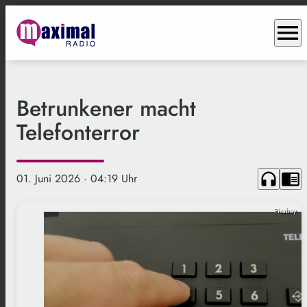
menu
Betrunkener macht
Telefonterror
headphones
chrome_reader_mode
01. Juni 2026
· 04:19 Uhr
Pixabay