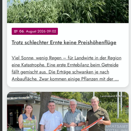
06
. August 2026 09:02
notes
Trotz schlechter Ernte keine Preishöhenflüge
Viel Sonne, wenig Regen – für Landwirte in der Region
eine Katastrophe. Eine erste Erntebilanz beim Getreide
fällt gemischt aus. Die Erträge schwanken je nach
Anbaufläche. Zwar kommen einige Pflanzen mit der …
Landratsamt Rottal-Inn