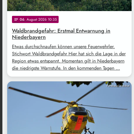
06
. August 2026 10:35
notes
Waldbrandgefahr: Erstmal Entwarnung in
Niederbayern
Etwas durchschnaufen können unsere Feuerwehrler.
Stichwort Waldbrandgefahr Hier hat sich die Lage in der
Region etwas entspannt. Momentan gilt in Niederbayern
die niedrigste Warnstufe. In den kommenden Tagen …
FunkhausLandshut