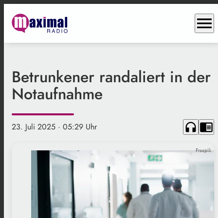
menu
Betrunkener randaliert in der
Notaufnahme
headphones
chrome_reader_mode
23. Juli 2025
· 05:29 Uhr
Freepik