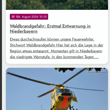
06
. August 2026 10:35
notes
Waldbrandgefahr: Erstmal Entwarnung in
Niederbayern
Etwas durchschnaufen können unsere Feuerwehrler.
Stichwort Waldbrandgefahr Hier hat sich die Lage in der
Region etwas entspannt. Momentan gilt in Niederbayern
die niedrigste Warnstufe. In den kommenden Tagen …
FunkhausLandshut