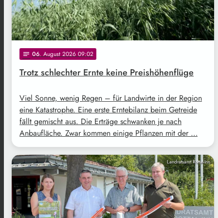
06
. August 2026 09:02
notes
Trotz schlechter Ernte keine Preishöhenflüge
Viel Sonne, wenig Regen – für Landwirte in der Region
eine Katastrophe. Eine erste Erntebilanz beim Getreide
fällt gemischt aus. Die Erträge schwanken je nach
Anbaufläche. Zwar kommen einige Pflanzen mit der …
Landratsamt Rottal-Inn