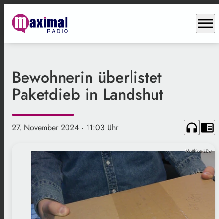
menu
Bewohnerin überlistet
Paketdieb in Landshut
headphones
chrome_reader_mode
27. November 2024
· 11:03 Uhr
Matthias Löw