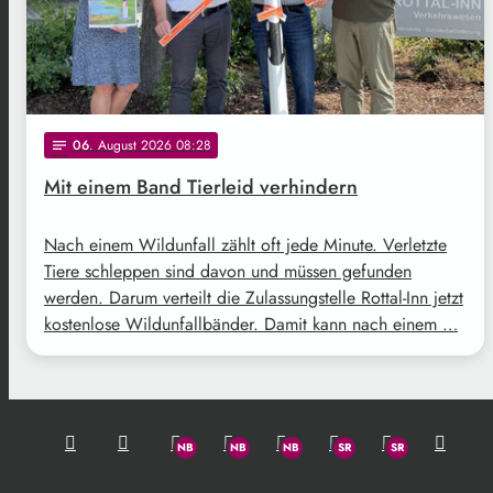
06
. August 2026 08:28
notes
Mit einem Band Tierleid verhindern
Nach einem Wildunfall zählt oft jede Minute. Verletzte
Tiere schleppen sind davon und müssen gefunden
werden. Darum verteilt die Zulassungstelle Rottal-Inn jetzt
kostenlose Wildunfallbänder. Damit kann nach einem …