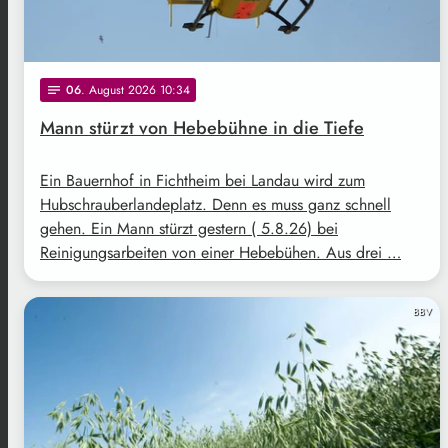
06
. August 2026 10:34
notes
Mann stürzt von Hebebühne in die Tiefe
Ein Bauernhof in Fichtheim bei Landau wird zum
Hubschrauberlandeplatz. Denn es muss ganz schnell
gehen. Ein Mann stürzt gestern ( 5.8.26) bei
Reinigungsarbeiten von einer Hebebühen. Aus drei …
BBV