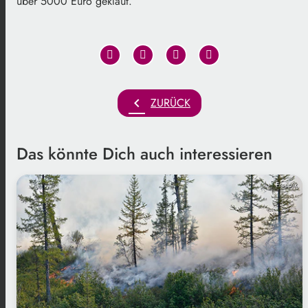
über 5000 Euro geklaut.
chevron_left
ZURÜCK
Das könnte Dich auch interessieren
Freepik