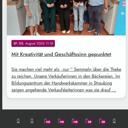
05
. August 2026 11:16
notes
Mit Kreativität und Geschäftssinn gepunktet
Sie machen viel mehr als „nur “ Semmeln über die Theke
zu reichen. Unsere Verkäuferinnen in den Bäckereien. Im
Bildungszentrum der Handwerkskammer in Straubing
zeigen angehende Verkaufsleiterinnen was sie drauf …