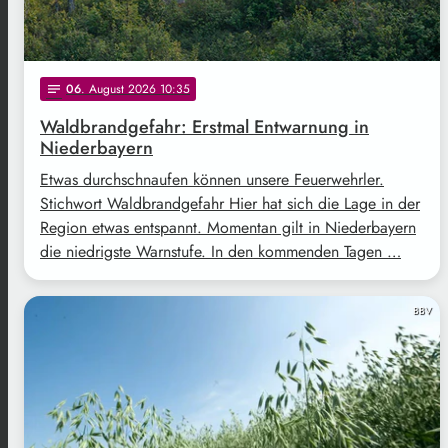
06
. August 2026 10:35
notes
Waldbrandgefahr: Erstmal Entwarnung in
Niederbayern
Etwas durchschnaufen können unsere Feuerwehrler.
Stichwort Waldbrandgefahr Hier hat sich die Lage in der
Region etwas entspannt. Momentan gilt in Niederbayern
die niedrigste Warnstufe. In den kommenden Tagen …
BBV