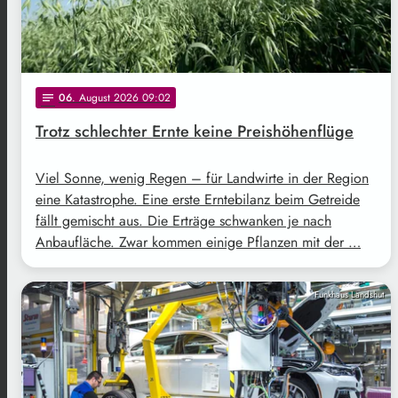
06
. August 2026 09:02
notes
Trotz schlechter Ernte keine Preishöhenflüge
Viel Sonne, wenig Regen – für Landwirte in der Region
eine Katastrophe. Eine erste Erntebilanz beim Getreide
fällt gemischt aus. Die Erträge schwanken je nach
Anbaufläche. Zwar kommen einige Pflanzen mit der …
Funkhaus Landshut