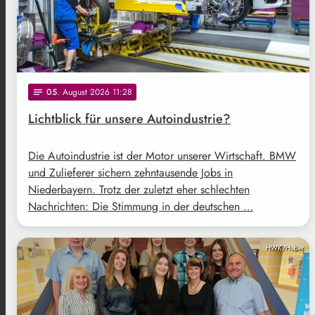
05
. August 2026 11:28
notes
Lichtblick für unsere Autoindustrie?
Die Autoindustrie ist der Motor unserer Wirtschaft. BMW
und Zulieferer sichern zehntausende Jobs in
Niederbayern. Trotz der zuletzt eher schlechten
Nachrichten: Die Stimmung in der deutschen …
HWK/Huber