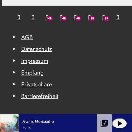
AGB
Datenschutz
Impressum
Empfang
Privatsphäre
Barrierefreiheit
Alanis Morissette
library_music
play_arrow
Ironic