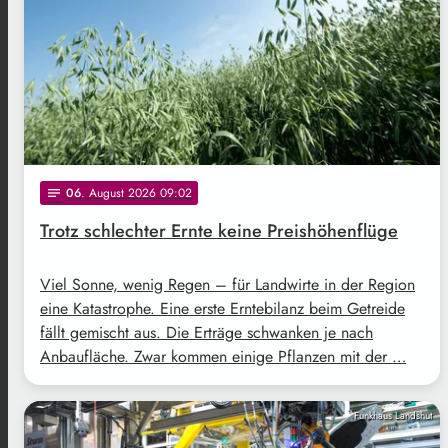
06
. August 2026 09:02
notes
Trotz schlechter Ernte keine Preishöhenflüge
Viel Sonne, wenig Regen – für Landwirte in der Region
eine Katastrophe. Eine erste Erntebilanz beim Getreide
fällt gemischt aus. Die Erträge schwanken je nach
Anbaufläche. Zwar kommen einige Pflanzen mit der …
Funkhaus Landshut