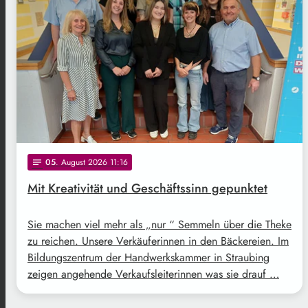
05
. August 2026 11:16
notes
Mit Kreativität und Geschäftssinn gepunktet
Sie machen viel mehr als „nur “ Semmeln über die Theke
zu reichen. Unsere Verkäuferinnen in den Bäckereien. Im
Bildungszentrum der Handwerkskammer in Straubing
zeigen angehende Verkaufsleiterinnen was sie drauf …