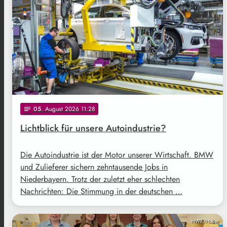
05
. August 2026 11:28
notes
Lichtblick für unsere Autoindustrie?
Die Autoindustrie ist der Motor unserer Wirtschaft. BMW
und Zulieferer sichern zehntausende Jobs in
Niederbayern. Trotz der zuletzt eher schlechten
Nachrichten: Die Stimmung in der deutschen …
HWK/Huber