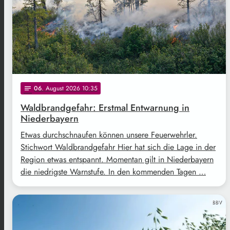
06
. August 2026 10:35
notes
Waldbrandgefahr: Erstmal Entwarnung in
Niederbayern
Etwas durchschnaufen können unsere Feuerwehrler.
Stichwort Waldbrandgefahr Hier hat sich die Lage in der
Region etwas entspannt. Momentan gilt in Niederbayern
die niedrigste Warnstufe. In den kommenden Tagen …
BBV