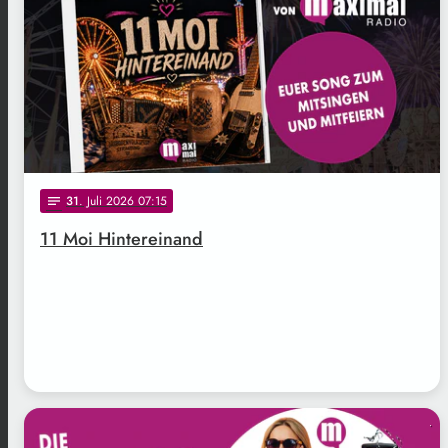
31
. Juli 2026 07:15
notes
11 Moi Hintereinand
.