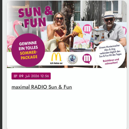
.
09
. Juli 2026 12:56
notes
maximal RADIO Sun & Fun