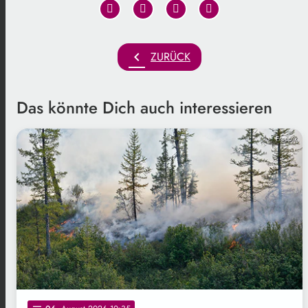
chevron_left
ZURÜCK
Das könnte Dich auch interessieren
Freepik