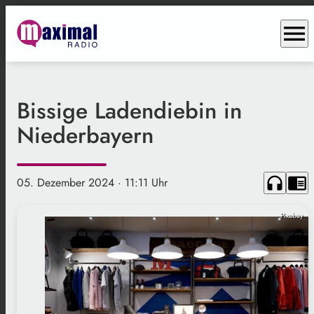
menu
Bissige Ladendiebin in
Niederbayern
headphones
chrome_reader_mode
05. Dezember 2024
· 11:11 Uhr
Pixabay