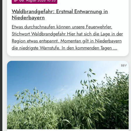
06
. August 2026 10:35
notes
Waldbrandgefahr: Erstmal Entwarnung in
Niederbayern
Etwas durchschnaufen können unsere Feuerwehrler.
Stichwort Waldbrandgefahr Hier hat sich die Lage in der
Region etwas entspannt. Momentan gilt in Niederbayern
die niedrigste Warnstufe. In den kommenden Tagen …
BBV