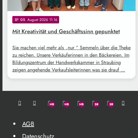
05
. August 2026 11:16
notes
Mit Kreativität und Geschäftssinn gepunktet
Sie machen viel mehr als „nur “ Semmeln über die Theke
zu reichen. Unsere Verkäuferinnen in den Bäckereien. Im
Bildungszentrum der Handwerkskammer in Straubing
zeigen angehende Verkaufsleiterinnen was sie drauf …
AGB
Datenschutz