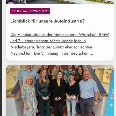
05
. August 2026 11:28
notes
Lichtblick für unsere Autoindustrie?
Die Autoindustrie ist der Motor unserer Wirtschaft. BMW
und Zulieferer sichern zehntausende Jobs in
Niederbayern. Trotz der zuletzt eher schlechten
Nachrichten: Die Stimmung in der deutschen …
HWK/Huber