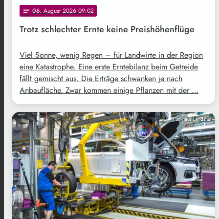
06
. August 2026 09:02
notes
Trotz schlechter Ernte keine Preishöhenflüge
Viel Sonne, wenig Regen – für Landwirte in der Region
eine Katastrophe. Eine erste Erntebilanz beim Getreide
fällt gemischt aus. Die Erträge schwanken je nach
Anbaufläche. Zwar kommen einige Pflanzen mit der …
Funkhaus Landshut