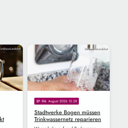
FunkhausLandshut
StadtwerkeLandshut
06
. August 2026 12:28
notes
Stadtwerke Bogen müssen
kt
Trinkwassernetz reparieren