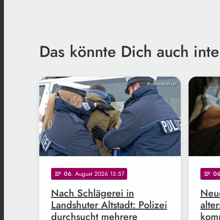
Das könnte Dich auch inte
Bundespolizei
06
. August 2026 13:57
0
notes
notes
Nach Schlägerei in
Neue
Landshuter Altstadt: Polizei
alte
durchsucht mehrere
komm