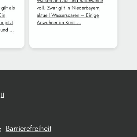
Wasserhahn auf und Badewanne
gilt als
voll. Zwar gilt in Niederbayern
Ein
aktuell Wassersparen – Einige
m jetzt
Anwohner im Kreis …
d und …
e
Barrierefreiheit