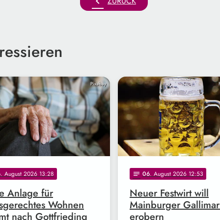
chevron_left
ZURÜCK
ressieren
Pixabay
6
. August 2026 13:28
06
. August 2026 12:53
notes
 Anlage für
Neuer Festwirt will
rsgerechtes Wohnen
Mainburger Gallimar
t nach Gottfrieding
erobern