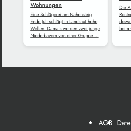
Wohnungen
Die A
Eine Schlägerei am Nahensteig
Rentne
Ende Juli schlägt in Landshut hohe
deswe
Wellen. Damals werden zwei junge
beim 
Niederbayern von einer Gruppe …
AGB
Date