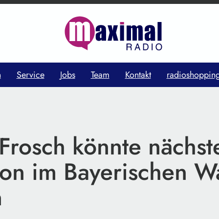
n
Service
Jobs
Team
Kontakt
radioshoppin
 Frosch könnte nächst
ion im Bayerischen W
n