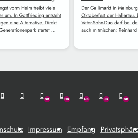
ngst vorm Heim treibt viele
Der Gallimarkt in Mainburg 
r um. In Gottfrieding entsteht
Oktoberfest der Hallertau. 
gen eine Alternative. Direkt
Vater-Sohn-Duo darf bei de
Generationenpark startet …
auch mitmischen: Reinhar
nschutz
Impressum
Empfang
Privatsphär