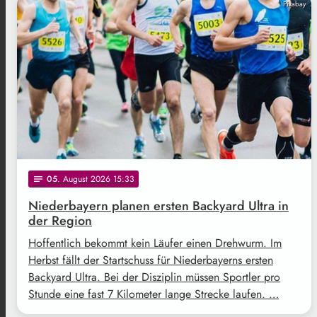
Pixabay
05
. August 2026 15:33
notes
Niederbayern planen ersten Backyard Ultra in
der Region
Hoffentlich bekommt kein Läufer einen Drehwurm. Im
Herbst fällt der Startschuss für Niederbayerns ersten
Backyard Ultra. Bei der Disziplin müssen Sportler pro
Stunde eine fast 7 Kilometer lange Strecke laufen. …