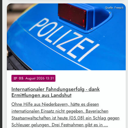
Quelle: Freepik
05
. August 2026 13:31
notes
Internationaler Fahndungserfolg - dank
Ermittlungen aus Landshut
Ohne Hilfe aus Niederbayern, hätte es diesen
internationalen Einsatz nicht gegeben. Bayerischen
Staatsanwaltschaften ist heute (05.08) ein Schlag gegen
Schleuser gelungen. Drei Festnahmen gibt es in …