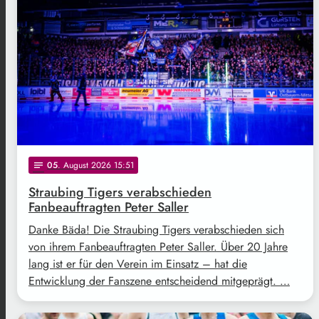
05
. August 2026 15:51
notes
Straubing Tigers verabschieden
Fanbeauftragten Peter Saller
Danke Bäda! Die Straubing Tigers verabschieden sich
von ihrem Fanbeauftragten Peter Saller. Über 20 Jahre
lang ist er für den Verein im Einsatz – hat die
Entwicklung der Fanszene entscheidend mitgeprägt. …