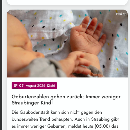
Pixabay
05
. August 2026 12:56
notes
Geburtenzahlen gehen zurück: Immer weniger
Straubinger Kindl
Die Gäubodenstadt kann sich nicht gegen den
bundesweiten Trend behaupten. Auch in Straubing gibt
es immer weniger Geburten, meldet heute (05.08) das