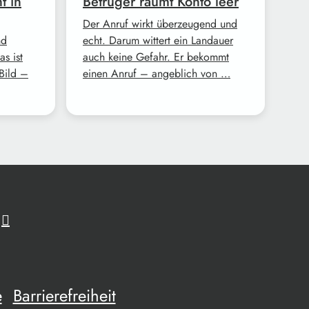
t in
Betrüger räumt Konto leer
Der Anruf wirkt überzeugend und
nd
echt. Darum wittert ein Landauer
s ist
auch keine Gefahr. Er bekommt
Bild –
einen Anruf – angeblich von …
e
Barrierefreiheit