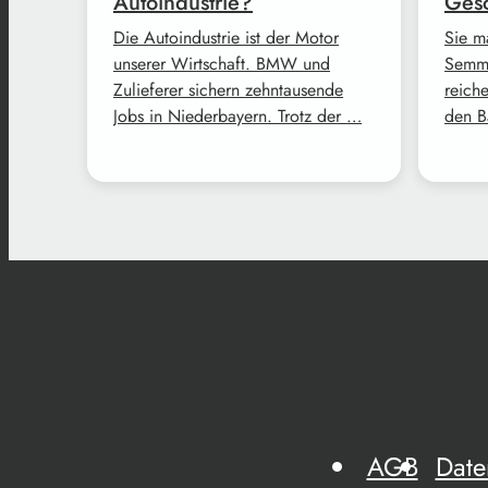
Autoindustrie?
Gesc
Die Autoindustrie ist der Motor
Sie m
unserer Wirtschaft. BMW und
Semme
Zulieferer sichern zehntausende
reich
Jobs in Niederbayern. Trotz der …
den B
AGB
Date