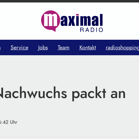
n
Service
Jobs
Team
Kontakt
radioshoppin
achwuchs packt an
6:42 Uhr