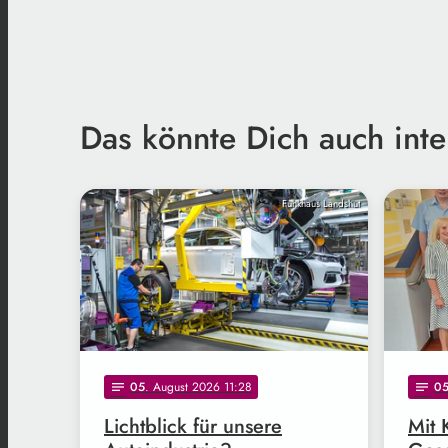
Das könnte Dich auch inte
Funkhaus Landshut
05
. August 2026 11:28
0
notes
notes
Lichtblick für unsere
Mit 