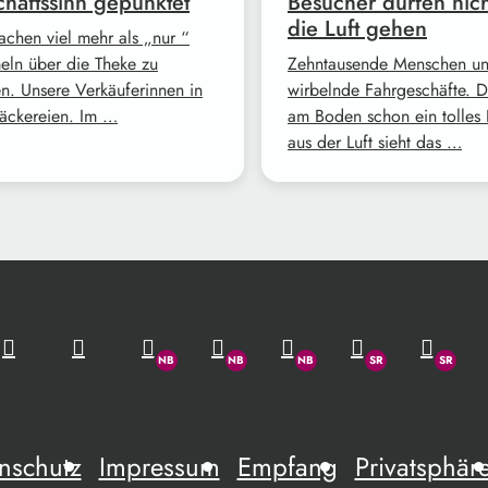
häftssinn gepunktet
Besucher dürfen nich
die Luft gehen
achen viel mehr als „nur “
ln über die Theke zu
Zehntausende Menschen u
en. Unsere Verkäuferinnen in
wirbelnde Fahrgeschäfte. Da
äckereien. Im …
am Boden schon ein tolles 
aus der Luft sieht das …
nschutz
Impressum
Empfang
Privatsphär