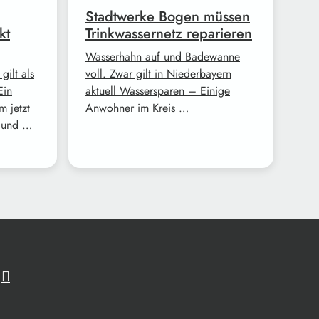
Stadtwerke Bogen müssen
kt
Trinkwassernetz reparieren
Wasserhahn auf und Badewanne
gilt als
voll. Zwar gilt in Niederbayern
Ein
aktuell Wassersparen – Einige
m jetzt
Anwohner im Kreis …
d und …