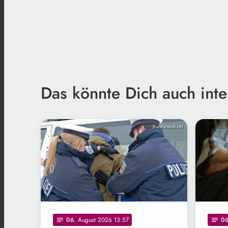
Das könnte Dich auch inte
Bundespolizei
06
. August 2026 13:57
0
notes
notes