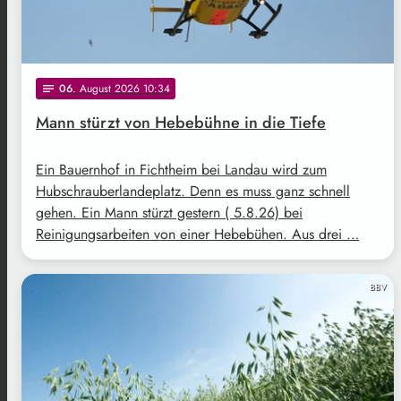
06
. August 2026 10:34
notes
Mann stürzt von Hebebühne in die Tiefe
Ein Bauernhof in Fichtheim bei Landau wird zum
Hubschrauberlandeplatz. Denn es muss ganz schnell
gehen. Ein Mann stürzt gestern ( 5.8.26) bei
Reinigungsarbeiten von einer Hebebühen. Aus drei …
BBV