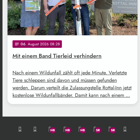
06
. August 2026 08:28
notes
Mit einem Band Tierleid verhindern
Nach einem Wildunfall zählt oft jede Minute. Verletzte
Tiere schleppen sind davon und müssen gefunden
werden. Darum verteilt die Zulassungstelle Rottal-Inn jetzt
kostenlose Wildunfallbänder. Damit kann nach einem …