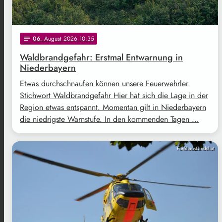
06
. August 2026 10:35
notes
Waldbrandgefahr: Erstmal Entwarnung in
Niederbayern
Etwas durchschnaufen können unsere Feuerwehrler.
Stichwort Waldbrandgefahr Hier hat sich die Lage in der
Region etwas entspannt. Momentan gilt in Niederbayern
die niedrigste Warnstufe. In den kommenden Tagen …
FunkhausLandshut