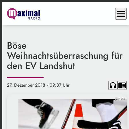
menu
Böse
Weihnachtsüberraschung für
den EV Landshut
headphones
chrome_reader_mode
27. Dezember 2018
· 09:37 Uhr
pixabay