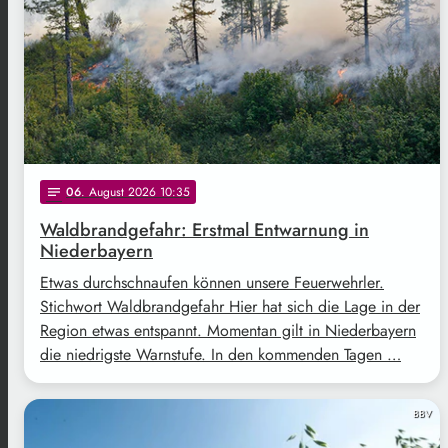
06
. August 2026 10:35
notes
Waldbrandgefahr: Erstmal Entwarnung in
Niederbayern
Etwas durchschnaufen können unsere Feuerwehrler.
Stichwort Waldbrandgefahr Hier hat sich die Lage in der
Region etwas entspannt. Momentan gilt in Niederbayern
die niedrigste Warnstufe. In den kommenden Tagen …
BBV