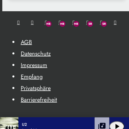
AGB
Datenschutz
Impressum
Empfang
Privatsphäre
Barrierefreiheit
U2
library_music
play_arrow