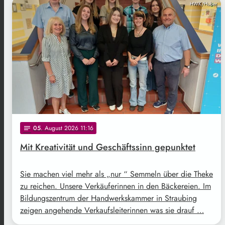
HWK/Huber
05
. August 2026 11:16
notes
Mit Kreativität und Geschäftssinn gepunktet
Sie machen viel mehr als „nur “ Semmeln über die Theke
zu reichen. Unsere Verkäuferinnen in den Bäckereien. Im
Bildungszentrum der Handwerkskammer in Straubing
zeigen angehende Verkaufsleiterinnen was sie drauf …