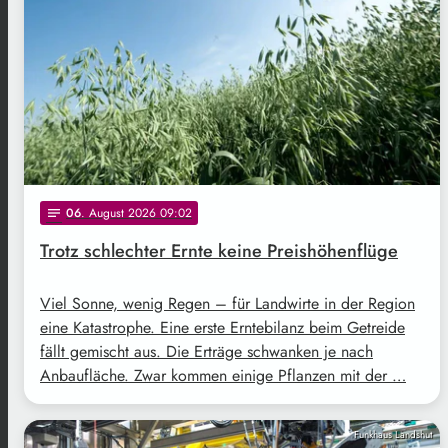
06
. August 2026 09:02
notes
Trotz schlechter Ernte keine Preishöhenflüge
Viel Sonne, wenig Regen – für Landwirte in der Region
eine Katastrophe. Eine erste Erntebilanz beim Getreide
fällt gemischt aus. Die Erträge schwanken je nach
Anbaufläche. Zwar kommen einige Pflanzen mit der …
Funkhaus Landshut