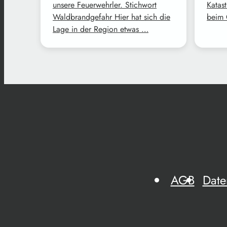
unsere Feuerwehrler. Stichwort
Katast
Waldbrandgefahr Hier hat sich die
beim 
Lage in der Region etwas …
AGB
Date