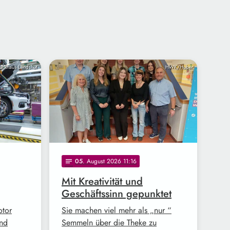
unkhaus Landshut
HWK/Huber
05
. August 2026 11:16
notes
Mit Kreativität und
Geschäftssinn gepunktet
otor
Sie machen viel mehr als „nur “
und
Semmeln über die Theke zu