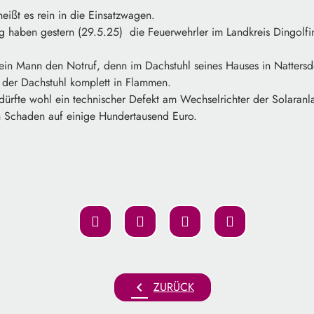
heißt es rein in die Einsatzwagen.
ag haben gestern (29.5.25) die Feuerwehrler im Landkreis Dingolfi
in Mann den Notruf, denn im Dachstuhl seines Hauses in Nattersdo
t der Dachstuhl komplett in Flammen.
ürfte wohl ein technischer Defekt am Wechselrichter der Solaranl
en Schaden auf einige Hundertausend Euro.
chevron_left
ZURÜCK