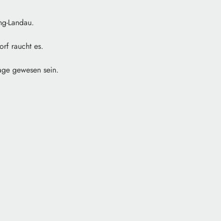
ng-Landau.
rf raucht es.
age gewesen sein.