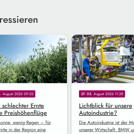
ressieren
BBV
F
6
. August 2026 09:02
05
. August 2026 11:28
notes
z schlechter Ernte
Lichtblick für unsere
e Preishöhenflüge
Autoindustrie?
Sonne, wenig Regen – für
Die Autoindustrie ist der M
irte in der Region eine
unserer Wirtschaft. BMW 