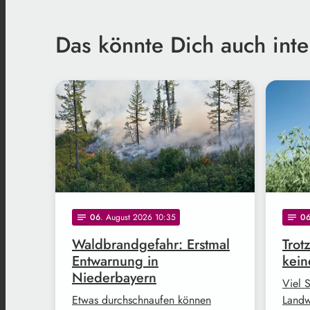
Das könnte Dich auch inte
Freepik
06
. August 2026 10:35
0
notes
notes
Waldbrandgefahr: Erstmal
Trot
Entwarnung in
kein
Niederbayern
Viel 
Etwas durchschnaufen können
Landw