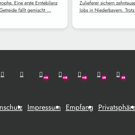
rophe. Eine erste Erntebilanz
Zulieferer sichern zehntaus
Getreide fällt gemischt …
Jobs in Niederbayern. Trot
nschutz
Impressum
Empfang
Privatsphär