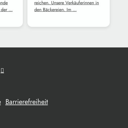
ende
reichen. Unsere Verkäuferinnen in
z der …
den Bäckereien. Im …
e
Barrierefreiheit