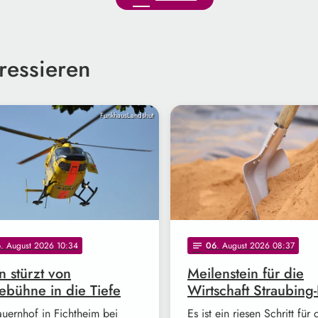
ressieren
FunkhausLandshut
6
. August 2026 10:34
06
. August 2026 08:37
notes
 stürzt von
Meilenstein für die
bühne in die Tiefe
Wirtschaft Straubing
auernhof in Fichtheim bei
Es ist ein riesen Schritt für 