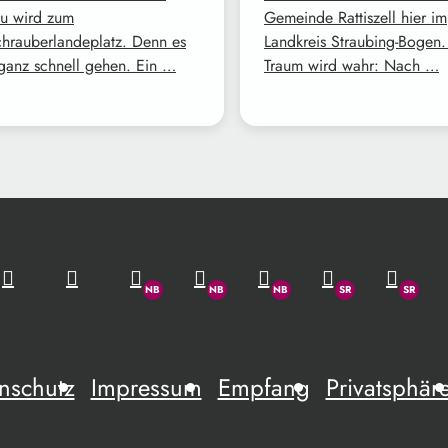
u wird zum
Gemeinde Rattiszell hier im
hrauberlandeplatz. Denn es
Landkreis Straubing-Bogen.
ganz schnell gehen. Ein …
Traum wird wahr: Nach …
nschutz
Impressum
Empfang
Privatsphär