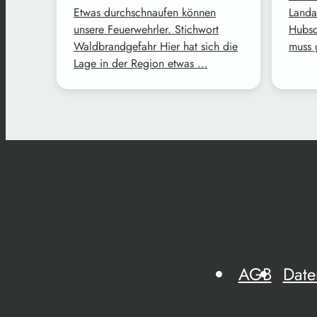
Etwas durchschnaufen können
Landa
unsere Feuerwehrler. Stichwort
Hubsc
Waldbrandgefahr Hier hat sich die
muss 
Lage in der Region etwas …
AGB
Date