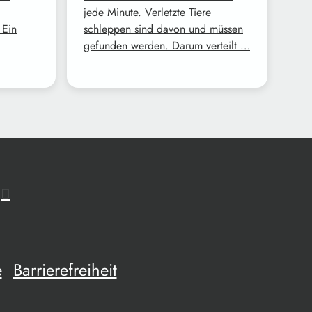
jede Minute. Verletzte Tiere
 Ein
schleppen sind davon und müssen
gefunden werden. Darum verteilt …
e
Barrierefreiheit