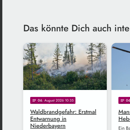
Das könnte Dich auch inte
Freepik
06
. August 2026 10:35
0
notes
notes
Waldbrandgefahr: Erstmal
Mann
Entwarnung in
Hebe
Niederbayern
Ein B