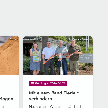
Pixabay
Landratsamt Rottal-Inn
06
. August 2026 08:28
notes
Mit einem Band Tierleid
-Bogen
verhindern
die
Nach einem Wildunfall zählt oft