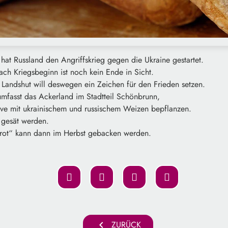
at Russland den Angriffskrieg gegen die Ukraine gestartet.
ch Kriegsbeginn ist noch kein Ende in Sicht.
e Landshut will deswegen ein Zeichen für den Frieden setzen.
fasst das Ackerland im Stadtteil Schönbrunn,
ative mit ukrainischem und russischem Weizen bepflanzen.
 gesät werden.
brot“ kann dann im Herbst gebacken werden.
chevron_left
ZURÜCK