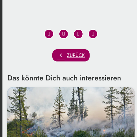
chevron_left
ZURÜCK
Das könnte Dich auch interessieren
Freepik