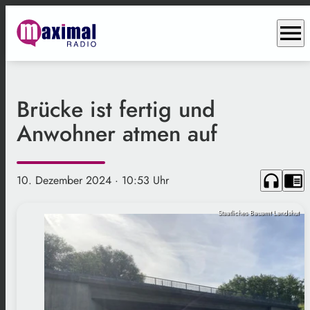
menu
Brücke ist fertig und
Anwohner atmen auf
headphones
chrome_reader_mode
10. Dezember 2024
· 10:53 Uhr
Staatliches Bauamt Landshut