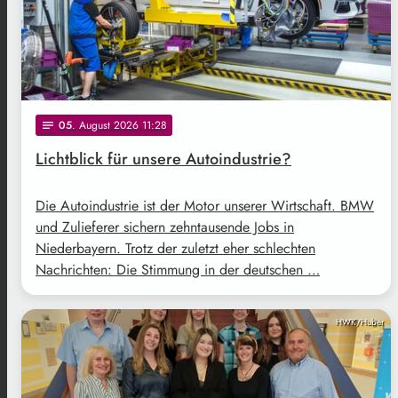
05
. August 2026 11:28
notes
Lichtblick für unsere Autoindustrie?
Die Autoindustrie ist der Motor unserer Wirtschaft. BMW
und Zulieferer sichern zehntausende Jobs in
Niederbayern. Trotz der zuletzt eher schlechten
Nachrichten: Die Stimmung in der deutschen …
HWK/Huber