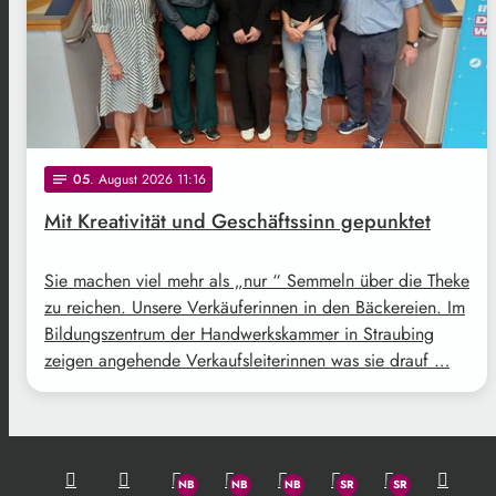
05
. August 2026 11:16
notes
Mit Kreativität und Geschäftssinn gepunktet
Sie machen viel mehr als „nur “ Semmeln über die Theke
zu reichen. Unsere Verkäuferinnen in den Bäckereien. Im
Bildungszentrum der Handwerkskammer in Straubing
zeigen angehende Verkaufsleiterinnen was sie drauf …