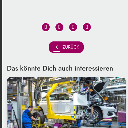
chevron_left
ZURÜCK
Das könnte Dich auch interessieren
Funkhaus Landshut