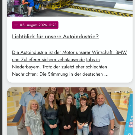
05
. August 2026 11:28
notes
Lichtblick für unsere Autoindustrie?
Die Autoindustrie ist der Motor unserer Wirtschaft. BMW
und Zulieferer sichern zehntausende Jobs in
Niederbayern. Trotz der zuletzt eher schlechten
Nachrichten: Die Stimmung in der deutschen …
HWK/Huber