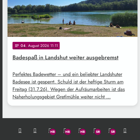
04
. August 2026 11:11
notes
Badespaß in Landshut weiter ausgebremst
Perfektes Badewetter – und ein beliebter Landshuter
Badesee ist gesperrt. Schuld ist der heftige Sturm am
Freitag (31.7.26). Wegen der Aufräumarbeiten ist das
Naherholungsgebiet Gretlmühle weiter nicht …