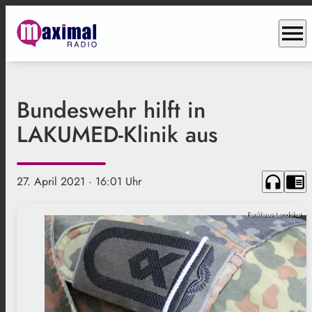
menu
Bundeswehr hilft in
LAKUMED-Klinik aus
headphones
chrome_reader_mode
27. April 2021
· 16:01 Uhr
Funkhaus Landshut