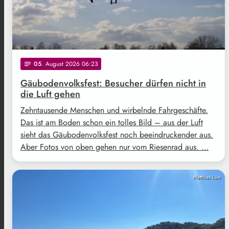
05
. August 2026 06:23
notes
Gäubodenvolksfest: Besucher dürfen nicht in
die Luft gehen
Zehntausende Menschen und wirbelnde Fahrgeschäfte.
Das ist am Boden schon ein tolles Bild – aus der Luft
sieht das Gäubodenvolksfest noch beeindruckender aus.
Aber Fotos von oben gehen nur vom Riesenrad aus. …
Matthias Löw