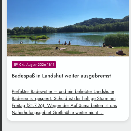
04
. August 2026 11:11
notes
Badespaß in Landshut weiter ausgebremst
Perfektes Badewetter – und ein beliebter Landshuter
Badesee ist gesperrt. Schuld ist der heftige Sturm am
Freitag (31.7.26). Wegen der Aufräumarbeiten ist das
Naherholungsgebiet Gretlmühle weiter nicht …