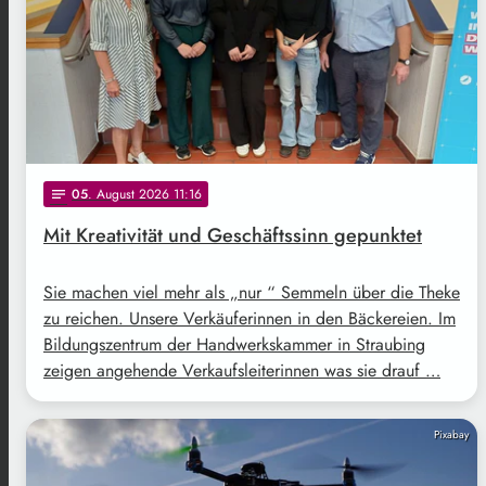
05
. August 2026 11:16
notes
Mit Kreativität und Geschäftssinn gepunktet
Sie machen viel mehr als „nur “ Semmeln über die Theke
zu reichen. Unsere Verkäuferinnen in den Bäckereien. Im
Bildungszentrum der Handwerkskammer in Straubing
zeigen angehende Verkaufsleiterinnen was sie drauf …
Pixabay