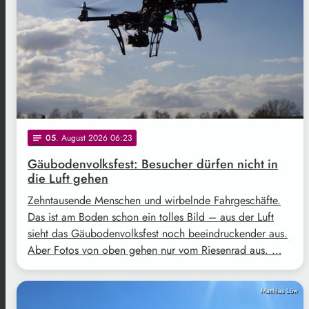
05
. August 2026 06:23
notes
Gäubodenvolksfest: Besucher dürfen nicht in
die Luft gehen
Zehntausende Menschen und wirbelnde Fahrgeschäfte.
Das ist am Boden schon ein tolles Bild – aus der Luft
sieht das Gäubodenvolksfest noch beeindruckender aus.
Aber Fotos von oben gehen nur vom Riesenrad aus. …
Matthias Löw