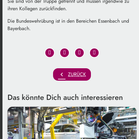
Sie sind von der Truppe getrennt und müssen irgendwie zu
ihren Kollegen zurückfinden.
Die Bundeswehrübung ist in den Bereichen Essenbach und
Bayerbach.
chevron_left
ZURÜCK
Das könnte Dich auch interessieren
Funkhaus Landshut