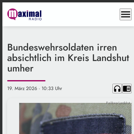
menu
Bundeswehrsoldaten irren
absichtlich im Kreis Landshut
umher
headphones
chrome_reader_mode
19. März 2026
· 10:33 Uhr
Funkhaus Landshut