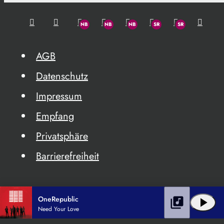
AGB
Datenschutz
Impressum
Empfang
Privatsphäre
Barrierefreiheit
OneRepublic
library_music
play_arrow
Need Your Love