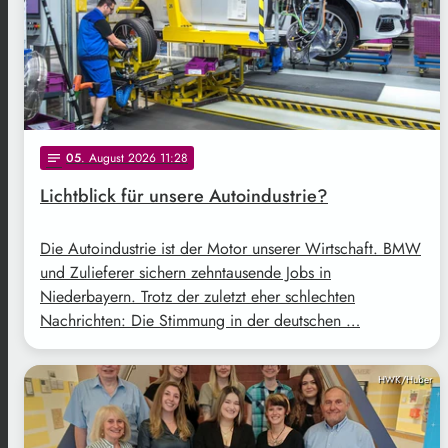
05
. August 2026 11:28
notes
Lichtblick für unsere Autoindustrie?
Die Autoindustrie ist der Motor unserer Wirtschaft. BMW
und Zulieferer sichern zehntausende Jobs in
Niederbayern. Trotz der zuletzt eher schlechten
Nachrichten: Die Stimmung in der deutschen …
HWK/Huber