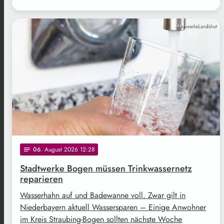
StadtwerkeLandshut
06
. August 2026 12:28
notes
Stadtwerke Bogen müssen Trinkwassernetz
reparieren
Wasserhahn auf und Badewanne voll. Zwar gilt in
Niederbayern aktuell Wassersparen – Einige Anwohner
im Kreis Straubing-Bogen sollten nächste Woche