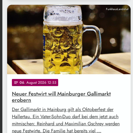
FunkhausLandshut
06
. August 2026 12:53
notes
Neuer Festwirt will Mainburger Gallimarkt
erobern
Der Gallimarkt in Mainburg gilt als Oktoberfest der
Hallertau. Ein Vater-Sohn-Duo darf bei dem jetzt auch
mitmischen: Reinhard und Maximilian Gschrey werden
neue Festwirte. Die Familie hat bereits viel …